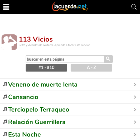
113 Vicios
Letra y Acordes de Guitarra. Aprende a tocar esta canción
⚲
#1 - #10
A - Z
Veneno de muerte lenta
Cansancio
Terciopelo Terraqueo
Relación Guerrillera
Esta Noche