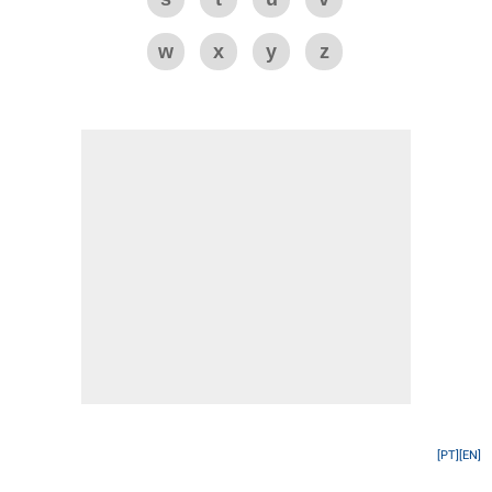
w
x
y
z
[PT]
[EN]