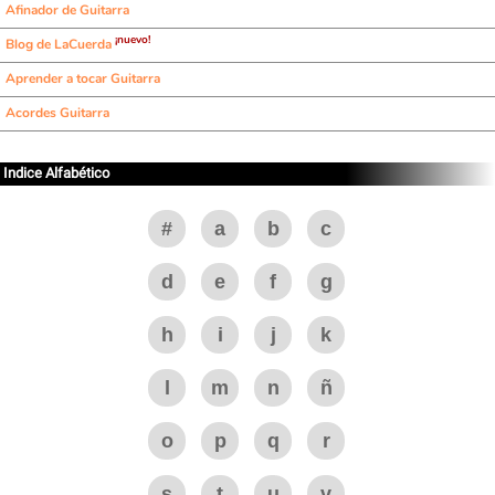
Afinador de Guitarra
¡nuevo!
Blog de LaCuerda
Aprender a tocar Guitarra
Acordes Guitarra
Indice Alfabético
#
a
b
c
d
e
f
g
h
i
j
k
l
m
n
ñ
o
p
q
r
s
t
u
v