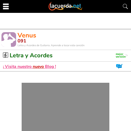
Venus
091
Letra y Acordes de Guitarra. Aprende a tocar esta canción
Letra y Acordes
¡ Visita nuestro
nuevo
Blog !