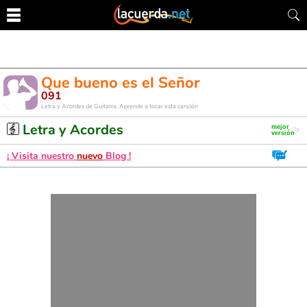
Que bueno es el Señor
091
Letra y Acordes de Guitarra. Aprende a tocar esta canción
Letra y Acordes
¡ Visita nuestro
nuevo
Blog !