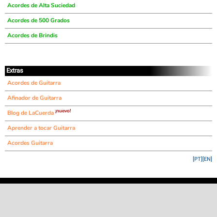
Acordes de Alta Suciedad
Acordes de 500 Grados
Acordes de Brindis
Extras
Acordes de Guitarra
Afinador de Guitarra
¡nuevo!
Blog de LaCuerda
Aprender a tocar Guitarra
Acordes Guitarra
[PT]
[EN]
©
LaCuerda
.net
·
·
·
aviso legal
privacidad
contacto