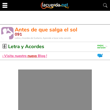
Antes de que salga el sol
091
Letra y Acordes de Guitarra. Aprende a tocar esta canción
Letra y Acordes
¡ Visita nuestro
nuevo
Blog !