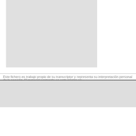
Este fichero es trabajo propio de su transcriptor y representa su interpretación personal
de la canción. El material contenido en esta página es
para exclusivo uso privado, por lo que se prohibe su reproducción o retransmisión, así
como su uso para fines comerciales.
©
LaCuerda
.net
·
·
·
aviso legal
privacidad
contacto