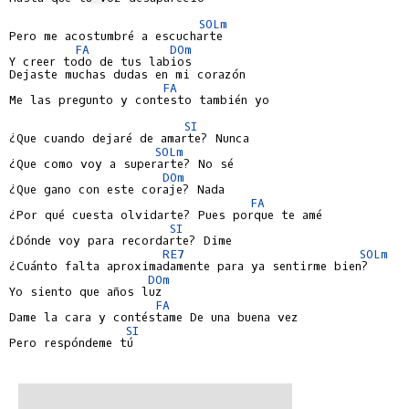
SOLm
Pero me acostumbré a escucharte

FA
DOm
Y creer todo de tus labios

Dejaste muchas dudas en mi corazón

FA
Me las pregunto y contesto también yo

SI
¿Que cuando dejaré de amarte? Nunca

SOLm
¿Que como voy a superarte? No sé

DOm
¿Que gano con este coraje? Nada

FA
¿Por qué cuesta olvidarte? Pues porque te amé

SI
¿Dónde voy para recordarte? Dime

RE7
SOLm
¿Cuánto falta aproximadamente para ya sentirme bien?

DOm
Yo siento que años luz

FA
Dame la cara y contéstame De una buena vez

SI
Pero respóndeme tú
