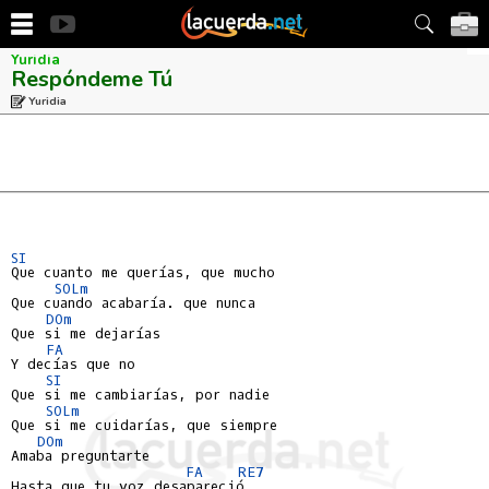
Yuridia
Respóndeme Tú
Yuridia
SI
Que cuanto me querías, que mucho

SOLm
Que cuando acabaría. que nunca

DOm
Que si me dejarías

FA
Y decías que no

SI
Que si me cambiarías, por nadie

SOLm
Que si me cuidarías, que siempre

DOm
Amaba preguntarte

FA
RE7
Hasta que tu voz desapareció
