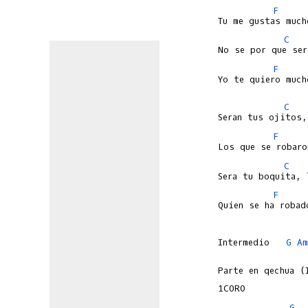
F
C
F
Yo te quiero much
C
F
C
F
Quien se ha robad
Intermedio   
G
Am
Parte en qechua (
G