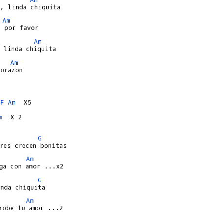
Am
Am
Am
orazon

F
Am
m
  X 2

G
Am
G
Am
robe tu amor ...2
