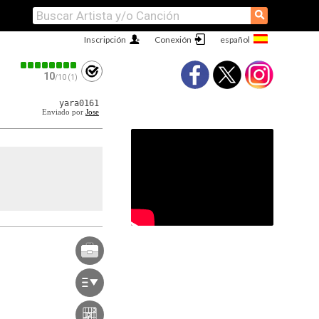
⚲
Inscripción
Conexión
10
/10 (1)
yara0161
Enviado por
Jose