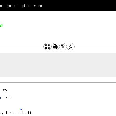
tos
guitarra
piano
videos
a
m
  X 2

G