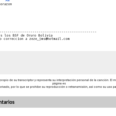
Am
orazon

-----------------------------------------------
o correccion a zeze_jms@hotmail.com

 propio de su transcriptor y representa su interpretación personal de la canción. El 
página es
privado, por lo que se prohibe su reproducción o retransmisión, así como su uso pa
tarios