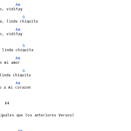
Am
G
Am
o, viditay

G
Am
G
Am
o a mi corazon

  X4

Iguales que los anteriores Versos)

Am