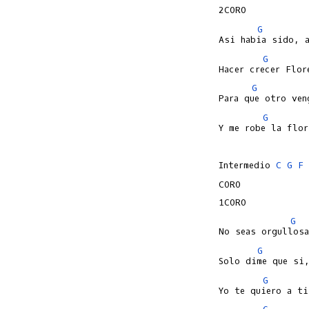
G
G
G
G
Y me robe la flor
Intermedio 
C
G
F
CORO

G
G
G