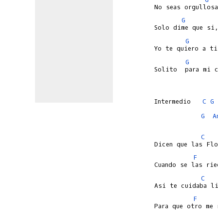
G
G
G
Solito  para mi c
Intermedio   
C
G
G
A
C
F
C
F
Para que otro me 