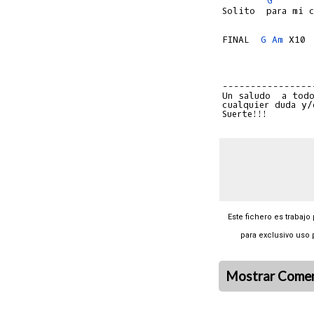
G
Solito  para mi c
FINAL  
G
Am
 X10

----------------
cualquier duda y/
Este fichero es trabajo
para exclusivo uso 
Mostrar Comen