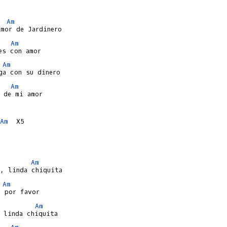
Am
Am
Am
Am
 de mi amor

Am
  X5

Am
Am
Am