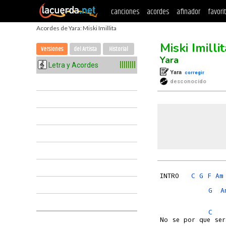
canciones
acordes
afinador
favori
Acordes de Yara: Miski Imillita
Miski Imillit
Versiones
del Artista
Historial
Yara
Letra y Acordes
Yara
corregir
desconocido
INTRO   
C
G
F
Am
G
A
C