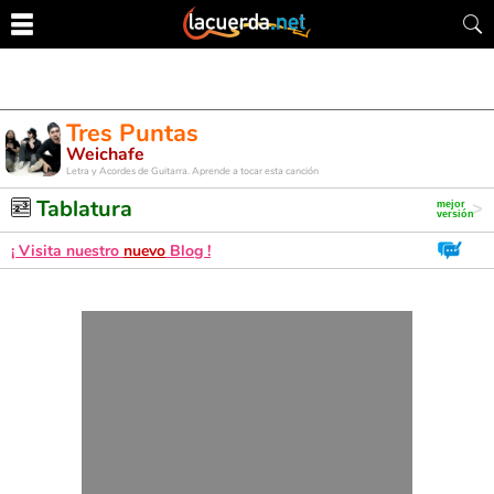
Tres Puntas
Weichafe
Letra y Acordes de Guitarra. Aprende a tocar esta canción
Tablatura
¡ Visita nuestro
nuevo
Blog !