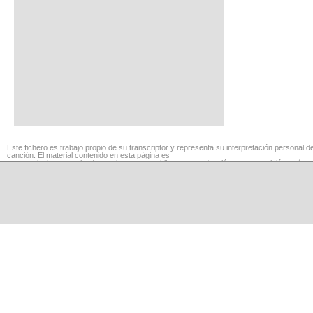
Este fichero es trabajo propio de su transcriptor y representa su interpretación personal de
canción. El material contenido en esta página es
para exclusivo uso privado, por lo que se prohibe su reproducción o retransmisión, así c
su uso para fines comerciales.
©
LaCuerda
.net
·
·
·
aviso legal
privacidad
contacto