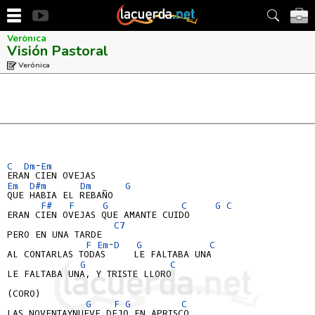
Verónica
Visión Pastoral
Verónica
C
Dm
-
Em
Em
D#m
Dm
G
QUE HABIA EL REBAÑO

F#
F
G
C
G
C
ERAN CIEN OVEJAS QUE AMANTE CUIDO

C7
PERO EN UNA TARDE

F
Em
-
D 
G
C
AL CONTARLAS TODAS     LE FALTABA UNA

G
C
LE FALTABA UNA, Y TRISTE LLORO

(CORO)

G
F
G
C
LAS NOVENTAYNUEVE DEJO EN APRISCO
