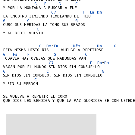
G
F
G
C
Y POR LA MONTAÑA A BUSCARLA FUE

C7
F
Em
-
Dm
G
C
G
CURO SUS HERIDAS LA TOMO SUS BRAZOS

C
Y AL REDIL VOLVIO

C
Dm
-
Em
D#m
Dm
G
G
F#
F
G
C
TODAVIA HAY OVEJAS QUE RABUNDAS VAN

C7
F
Em
-
Dm
G
C
G
SIN DIOS SIN CONSULO, SIN DIOS SIN CONSUELO

C
Y SIN SU PERDON

SE VUELVE A REPETIR EL CORO

QUE DIOS LES BENDIGA Y QUE LA PAZ GLORIOSA SE CON USTEDES