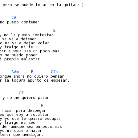
 pero se puede tocar en la guitarra)

C#
B
y no le puedo contestar.

 se va a detener

o me va a dejar volar.

y traigo mi fe

ber aunque sea un poco mas

o me puedo poner

i propio malestar.

A#m
B
C#m
orque ahora no quiero pensar

r la locura apunto de empezar.

C#
B
 hacer para despegar

eo que voy a estallar

y yo que le quiero escapar

y traigo mi sed

rder aunque sea un poco mas

yo me quiero matar

tener que mendigar.
