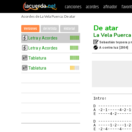
canciones
acordes
afinador
favori
Acordes de La Vela Puerca: De atar
De atar
Versiones
del Artista
Historial
La Vela Puerca
Letra y Acordes
Sebastián teysera y n
Letra y Acordes
A contra luz
[2004]
Tablatura
Tablatura
Intro:

D --------------
A -2-1-----4-2-1
E -----4-2------
D --------------
A -----1-2---1-2
E -2-4-----4----