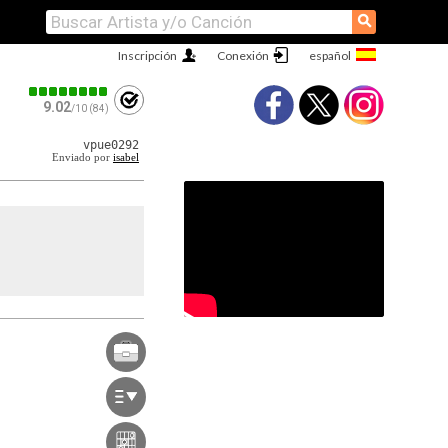
⚲
Inscripción
Conexión
9.02
/10 (84)
vpue0292
Enviado por
isabel