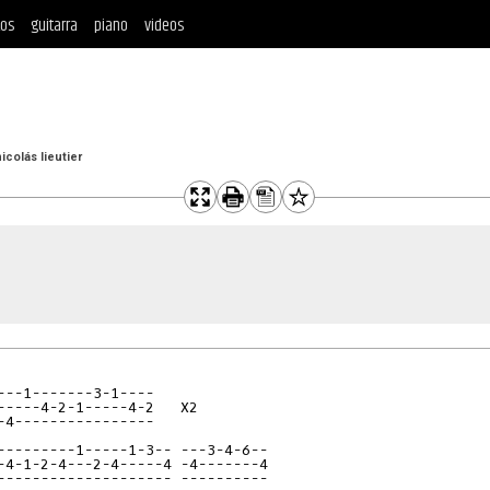
tos
guitarra
piano
videos
icolás lieutier
---1-------3-1----
-----4-2-1-----4-2   X2
-4----------------
---------1-----1-3-- ---3-4-6--
-4-1-2-4---2-4-----4 -4-------4
-------------------- ----------