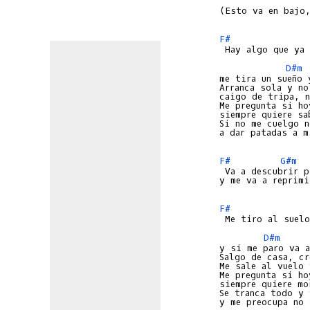
(Esto va en bajo,
F#
D#m
me tira un sueño 
Arranca sola y no
caigo de tripa, n
Me pregunta si ho
siempre quiere sa
Si no me cuelgo n
a dar patadas a m
F#
G#m
 Va a descubrir p
y me va a reprimi
F#
D#m
y si me paro va a
Salgo de casa, cr
Me sale al vuelo 
Me pregunta si ho
siempre quiere mo
Se tranca todo y 
y me preocupa no 