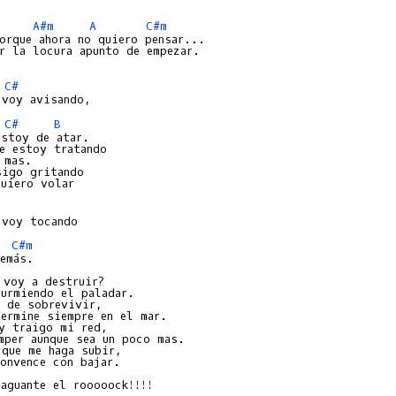
A#m
A
C#m
orque ahora no quiero pensar...

r la locura apunto de empezar.

C#
C#
B
stoy de atar.

e estoy tratando

mas.

igo gritando

C#m
emás.

 voy a destruir?

urmiendo el paladar.

 de sobrevivir,

ermine siempre en el mar.

y traigo mi red,

mper aunque sea un poco mas.

que me haga subir,

onvence con bajar.
