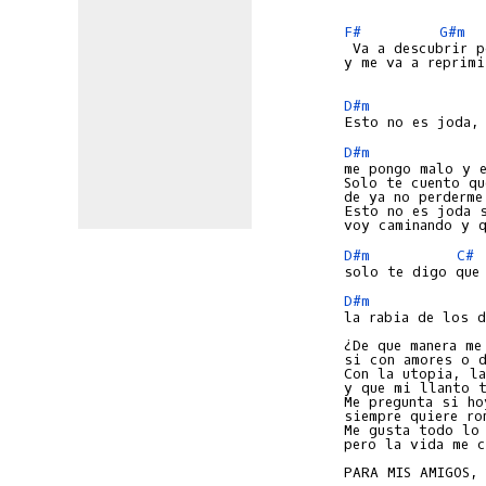
F#
G#m
 Va a descubrir p
y me va a reprimi
D#m
D#m
me pongo malo y e
Solo te cuento qu
de ya no perderme 
Esto no es joda s
D#m
C#
D#m
la rabia de los d
¿De que manera me
si con amores o d
Con la utopia, la
y que mi llanto t
Me pregunta si ho
siempre quiere ro
Me gusta todo lo 
pero la vida me c