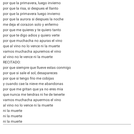
por que la primavera, luego invierno
por que la risa, si despues el llanto
por que la primavera luego invierno
por que la aurora si despues la noche
me deja el corazon solo y enfermo
por que me quieres y te quiero tanto
por que te digo adios y quiero verte
por que muchacha no apuras el vino
que al vino no lo vence ni la muerte
vamos muchacha apuremos el vino
al vino no le vence ni la muerte
RECITADO:
por que siempre que llueve estas conmigo
por que si sale el sol, desapareces
por que si tengo frio me cobijas
y cuando cae la nieve me abandonas
por que me gritan que ya no eres mia
que nunca me tendras ni he de tenerte
vamos muchacha apuermos el vino
al vino no lo vence ni la muerte
ni la muerte
ni la muerte
ni la muerte