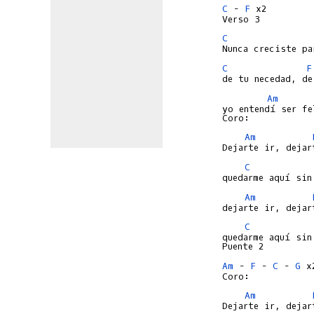
C
 - 
F
 x2

C
C
F
Am
yo entendí ser fe
Am
C
Am
C
quedarme aquí sin 
Am
 - 
F
 - 
C
 - 
G
 x2
Am