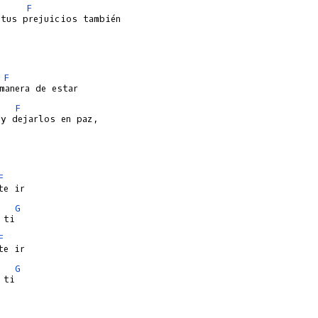
F
F
F
F
G
F
G
ti
