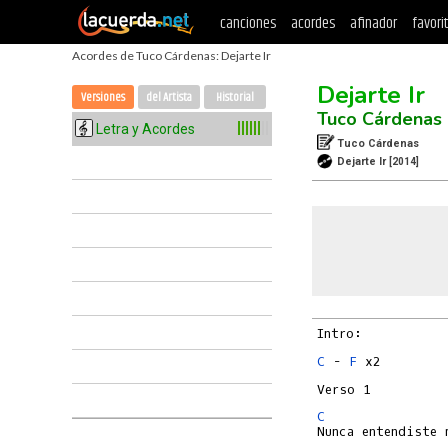
canciones
acordes
afinador
favori
Acordes de Tuco Cárdenas: Dejarte Ir
Dejarte Ir
Versiones
del Artista
Historial
Tuco Cárdenas
Letra y Acordes
Tuco Cárdenas
Dejarte Ir
[2014]
C
 - 
F
 x2

C