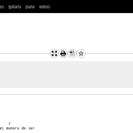
tos
guitarra
piano
videos
F