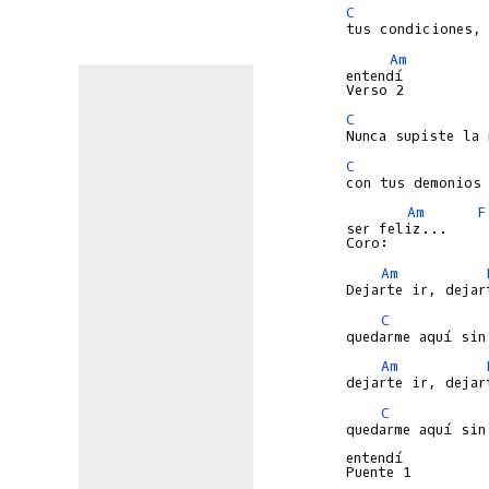
C
Am
entendí

C
C
Am
F
ser feliz...

Am
C
Am
C
quedarme aquí sin 
entendí
