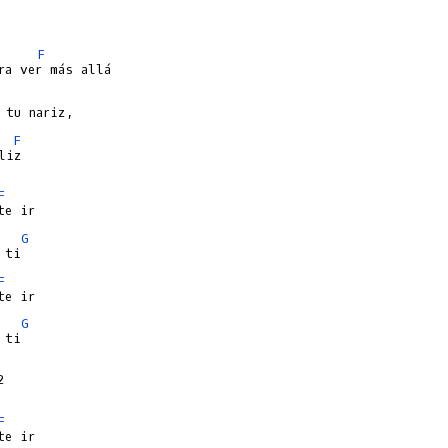
F
F
liz

F
G
F
G
ti



F