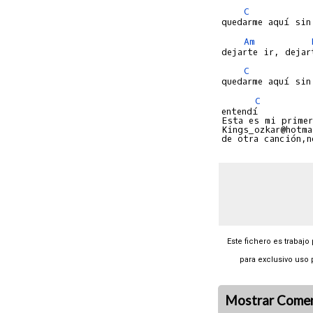
C
Am
C
C
entendí

Esta es mi primer
Kings_ozkar@hotma
Este fichero es trabajo
para exclusivo uso 
Mostrar Comen