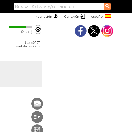
⚲
Inscripción
Conexión
8
/10 (1)
tcrn0171
Enviado por
Oscar