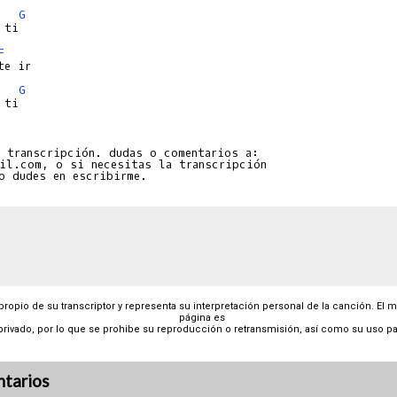
G
F
G
 transcripción. dudas o comentarios a:

il.com, o si necesitas la transcripción

 propio de su transcriptor y representa su interpretación personal de la canción. El 
página es
privado, por lo que se prohibe su reproducción o retransmisión, así como su uso pa
tarios