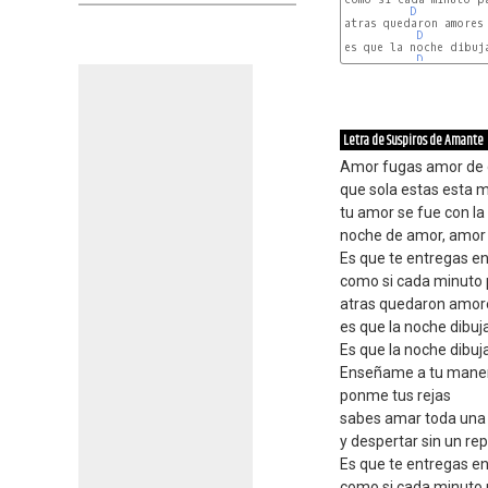
D
atras quedaron amores 
D
es que la noche dibuja
D
Letra de Suspiros de Amante
Amor fugas amor de
que sola estas esta
tu amor se fue con la
noche de amor, amor
Es que te entregas en
como si cada minuto
atras quedaron amore
es que la noche dibuj
Es que la noche dibuj
Enseñame a tu mane
ponme tus rejas
sabes amar toda una
y despertar sin un re
Es que te entregas en
como si cada minuto