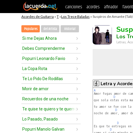
canciones
acordes
afinador
favori
Acordes de Guitarra
»
T
»
Los Trece Baladas
» Suspiros de Amante (Tab)
Susp
Populares
del Artista
Historial
Los Tr
Si me Dejas Ahora
Letras, Aco
Debes Comprenderme
Popurri Leonardo Favio
La Copa Rota
Te Lo Pido De Rodillas
Letra y Acorde
Morir de amor
A
Amor fugas amor de cam
D
Recuerdos de una noche
que sola estas esta ma
tu amor se fue con la 
Te quise te quiero y te querré
D
noche de amor, amor de
Lo Pasado, Pasado
D
Es que te entregas en 
Popurri Manolo Galvan
D
como si cada minuto pa