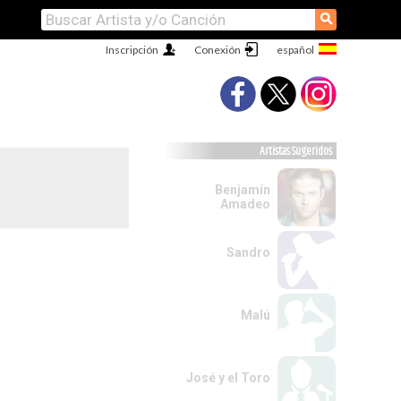
⚲
Inscripción
Conexión
Artistas Sugeridos
Benjamín
Amadeo
Sandro
Malú
José y el Toro