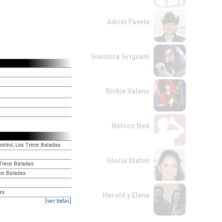
Adriel Favela
Gianluca Grignani
Richie Valens
Nelson Ned
ontrol, Los Trece Baladas
Gloria Stefan
 Trece Baladas
ece Baladas
as
Harold y Elena
[ver todas]