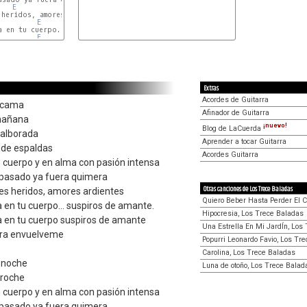
E
A
heridos, amores ardientes

E
A
 en tu cuerpo... suspiros de amante.

E
A
D
E
A
D
E
A
Extras
Acordes de Guitarra
 cama
Afinador de Guitarra
 mañana
¡nuevo!
Blog de LaCuerda
 alborada
Aprender a tocar Guitarra
 de espaldas
Acordes Guitarra
 cuerpo y en alma con pasión intensa
 pasado ya fuera quimera
Otras canciones de Los Trece Baladas
s heridos, amores ardientes
Quiero Beber Hasta Perder El C
a en tu cuerpo... suspiros de amante.
Hipocresia, Los Trece Baladas
a en tu cuerpo suspiros de amante
Una Estrella En Mi JardÍn, Los
ra envuelveme
Popurri Leonardo Favio, Los Tr
Carolina, Los Trece Baladas
 noche
Luna de otoño, Los Trece Balad
proche
 cuerpo y en alma con pasión intensa
 pasado ya fuera quimera