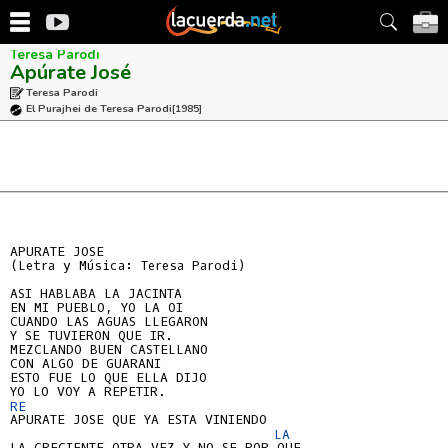
Teresa Parodi
Apúrate José
Teresa Parodi
El Purajhei de Teresa Parodi
[1985]
APURATE JOSE

(Letra y Música: Teresa Parodi)

ASI HABLABA LA JACINTA

EN MI PUEBLO, YO LA OI

CUANDO LAS AGUAS LLEGARON

Y SE TUVIERON QUE IR.

MEZCLANDO BUEN CASTELLANO

CON ALGO DE GUARANI

ESTO FUE LO QUE ELLA DIJO

RE 
APURATE JOSE QUE YA ESTA VINIENDO

LA 
LA CRECIENTE OTRA VEZ Y NO SE POR QUE
