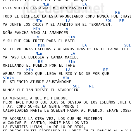
MIm
LA 
ESTA VUELTA LAS AGUAS ME DAN MAS MIEDO

RE 
TODO EL BICHERIO LA ESTA ANUNCIANDO COMO NUNCA FUE ¿HAYE
MIm
LA 
SOL 
RE 
YA JUNTE LOS CRIOS Y EL ATADITO EN EL TERRAPLEN.

MIm
LA 
DOÑA PANCHA VINO AL AMANECER

RE 
SIm
Y SU FUE CON FRETE PARA EL BATEL

MIm
LA 
SO
SE LLEVO UNAS CALCHAS Y ALGUNOS TRASTOS EN EL CARRO CUE.
MIm
LA 
YA PASO LA EULOGIA Y CAMBA MACIEL

RE 
SIm
ORILLANDO EL PUEBLO POR EL TAPE

MIm
LA 
RE 
SIm7a
MIm
EL SILENCIO ATURDE ASUSTÁNDOME

LA 
SOL 
RE 
NUNCA FUE TAN TRISTE EL ATARDECER.

LA VIRGENCITA QUE ME PERDONE

PERO HACE MUCHO QUE DIOS SE OLVIDA DE LOS ISLEÑOS JHEI C
¡ AY, COMO SUFRE LA GENTE POBRE !

CALAMIDADES MANTE LE SUELEN PASAR AL PUEBLO, ¿HAYE JOSE?
TE ACORDAS LA OTRA VEZ, LOS QUE NO PUDIERON

ALCANZAR EL CAMINO, NADIE MAS LOS VIO

LA EVARISTA LUJAN, LA DE LO DE RIOS,

SE QUEDO SOLITA ESPERANDO AL LOPEZ EN EL RANCHO ALLA Y N