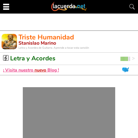
Triste Humanidad
Stanislao Marino
Letra y Acordes de Guitarra. Aprende a tocar esta canción
Letra y Acordes
¡ Visita nuestro
nuevo
Blog !