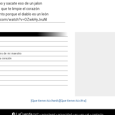
o y sacate eso de un jalon
 que te limpie el corazón
to porque el diablo es un león
e.com/watch?v=OZwkHyJvuNI
ies de mi maestro
u corazón
[Que tienes tú chords]
[Que tienes tú cifra]
©
LaCuerda
.net
·
·
·
·
·
·
aviso legal
privacidad
es
en
pt
contacto