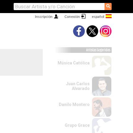
⚲
Inscripción
Conexión
Artistas Sugeridos
Música Católica
Juan Carlos
Alvarado
Danilo Montero
Grupo Grace