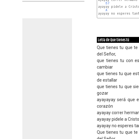
B7
ayayay pidele a Cristo
A
ayayay no esperes tan
D
Letra de Que tienes tú
Que tienes tu que t
del Señor,
que tienes tu con es
cambiar
que tienes tu que es
de estallar
que tienes tu que si
gozar
ayayayay será que el
corazón
ayayay correr herman
ayayay pidele a Cristo
ayayay no esperes tan
Que tienes tu que t
del Señor,