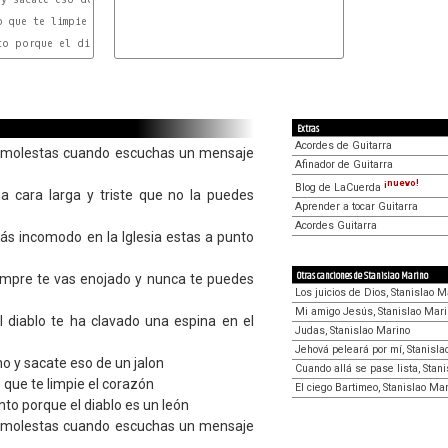
Em
 que te limpie el corazón

D
A
D
to porque el diablo es un león

A
Extras
Acordes de Guitarra
e molestas cuando escuchas un mensaje
Afinador de Guitarra
¡nuevo!
Blog de LaCuerda
a cara larga y triste que no la puedes
Aprender a tocar Guitarra
Acordes Guitarra
tás incomodo en la Iglesia estas a punto
Otras canciones de Stanislao Marino
empre te vas enojado y nunca te puedes
Los juicios de Dios, Stanislao M
Mi amigo Jesús, Stanislao Mari
 diablo te ha clavado una espina en el
Judas, Stanislao Marino
Jehová peleará por mí, Stanisla
o y sacate eso de un jalon
Cuando allá se pase lista, Stan
 que te limpie el corazón
El ciego Bartimeo, Stanislao Ma
to porque el diablo es un león
e molestas cuando escuchas un mensaje