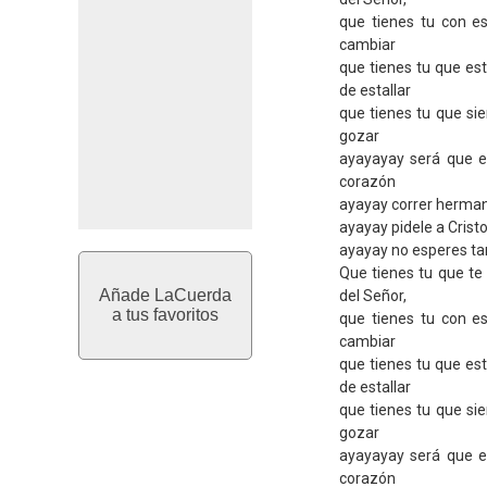
que tienes tu con es
cambiar
que tienes tu que es
de estallar
que tienes tu que si
gozar
ayayayay será que el
corazón
ayayay correr herman
ayayay pidele a Cristo
ayayay no esperes tan
Que tienes tu que t
Añade LaCuerda
del Señor,
a tus favoritos
que tienes tu con es
cambiar
que tienes tu que es
de estallar
que tienes tu que si
gozar
ayayayay será que el
corazón