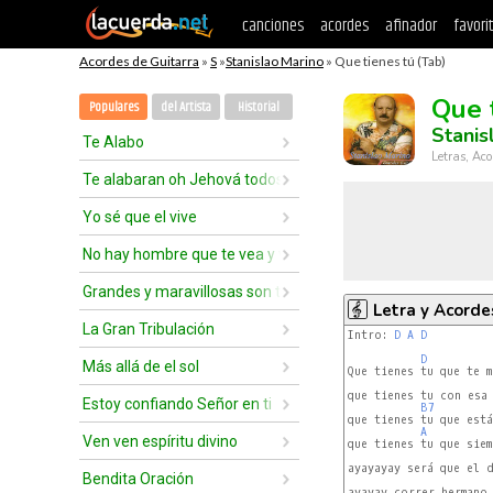
canciones
acordes
afinador
favori
Acordes de Guitarra
»
S
»
Stanislao Marino
» Que tienes tú (Tab)
Que 
Populares
del Artista
Historial
Stanis
Te Alabo
Letras, Aco
Te alabaran oh Jehová todos los reyes
Yo sé que el vive
No hay hombre que te vea y viva
Grandes y maravillosas son tus obras
Letra y Acorde
La Gran Tribulación
Intro: 
D
A
D
D
Más allá de el sol
Que tienes tu que te m
que tienes tu con esa 
Estoy confiando Señor en ti
B7
que tienes tu que est
A
Ven ven espíritu divino
que tienes tu que sie
ayayayay será que el 
Bendita Oración
ayayay correr hermano 