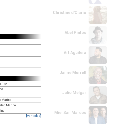
Christine d'Clario
Abel Pintos
Art Aguilera
Jaime Murrell
arino
no
Julio Melgar
o Marino
islao Marino
rino
Miel San Marcos
[ver todas]