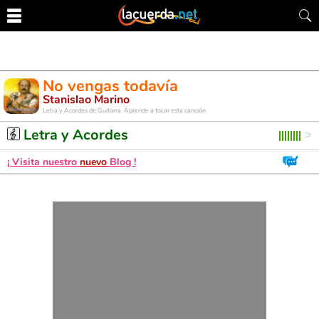
No vengas todavía
Stanislao Marino
Letra y Acordes de Guitarra. Aprende a tocar esta canción
Letra y Acordes
¡ Visita nuestro
nuevo
Blog !