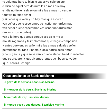
tu voluntad hare tu bien lo sabes yo solo quiero
el bien de aquel perdido mira las almas que hoy
en dia no tienen salvacion mira las almas no vengas
todavia miralas señor
y si tienes que venir y no hay mas que esperar
ven señor que te esperamos ven señor no tardes mas
ven señor que te esperamos ven señor no tardes mas.
(los mismos acordes)
ven a la hora que creas porque eso es lo mejor
ma ste rogamos y te imploramos que tengas compasion
y antes que vengas señor mira las almas salvalas señor
permitenos mi Dios ir hasta ellas a darles de tu amor
y de tu garcia y que se salven y que te alaben bendito redentor
que se preparen y que vivamos juntos ven buen salvador.
¡que Dios les Bendiga!
Otras canciones de Stanislao Marino
El gozo de la semana, Stanislao Marino
El morador de la tierra, Stanislao Marino
Acuérdate de mí, Stanislao Marino
El mundo pasa y sus deseos, Stanislao Marino