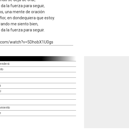
 da la fuerza para seguir,
os, una mente de oración
ñor, en dondequiera que estoy.
orando me siento bien,
 da la fuerza para seguir.
e.com/watch?v=5DhobX1U0gs
cenderá
nto
á
í
amiento
e