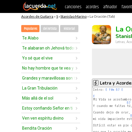
canciones
acordes
afinador
favori
Acordes de Guitarra
»
S
»
Stanislao Marino
» La Oración (Tab)
La O
Populares
del Artista
Historial
Stanis
Te Alabo
Letras, Aco
Te alabaran oh Jehová todos los reyes
Yo sé que el vive
No hay hombre que te vea y viva
Grandes y maravillosas son tus obras
Letra y Acorde
La Gran Tribulación
Intro: 
E
F#m
B7
E
E
Más allá de el sol
Mi Vida se acostumbro 
B7
Y cuando me faltas tú,
Estoy confiando Señor en ti
Cuando dejo de orar, 
Ven ven espíritu divino
mi vida impaciente est
Difícil estar en pie c
Bendita Oración
por que la oración me 