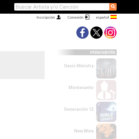
⚲
Inscripción
Conexión
Artistas Sugeridos
Oasis Ministry
Montesanto
Generación 12
New Wine