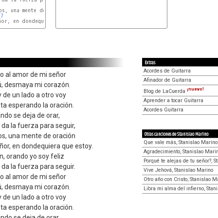
F#m
s, una mente de oración

B7
E
or, en dondequiera que estoy.

F#m
Extras
Acordes de Guitarra
o al amor de mi señor
Afinador de Guitarra
ú, desmaya mi corazón.
¡nuevo!
Blog de LaCuerda
 de un lado a otro voy
Aprender a tocar Guitarra
ta esperando la oración.
Acordes Guitarra
ando se deja de orar,
 da la fuerza para seguir,
Otras canciones de Stanislao Marino
os, una mente de oración
Que vale más, Stanislao Marino
ñor, en dondequiera que estoy.
Agradecimiento, Stanislao Mari
, orando yo soy feliz
Porqué te alejas de tu señor?, S
 da la fuerza para seguir.
Vive Jehová, Stanislao Marino
o al amor de mi señor
Otro año con Cristo, Stanislao M
ú, desmaya mi corazón.
Libra mi alma del infierno, Stan
 de un lado a otro voy
ta esperando la oración.
ando se deja de orar,