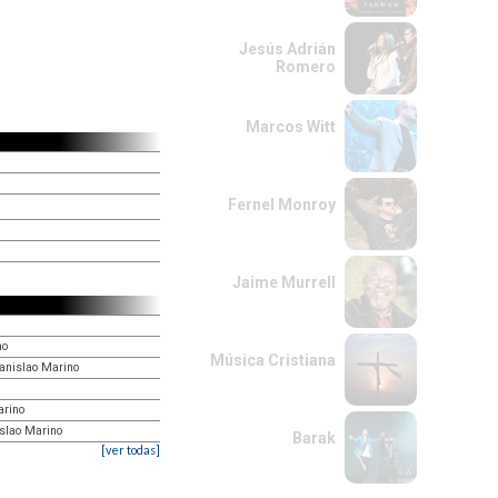
Jesús Adrián
Romero
Marcos Witt
Fernel Monroy
Jaime Murrell
no
Música Cristiana
tanislao Marino
arino
islao Marino
Barak
[ver todas]