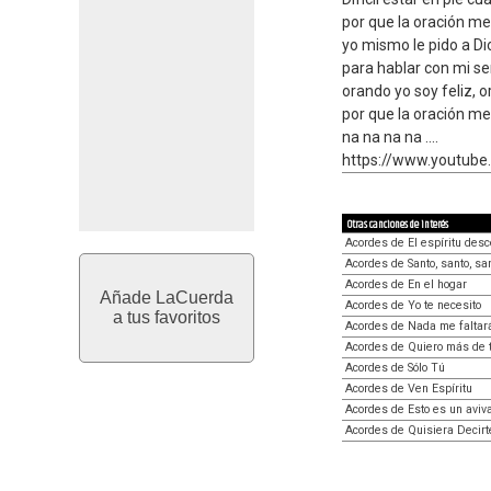
por que la oración me
yo mismo le pido a Di
para hablar con mi se
orando yo soy feliz, 
por que la oración me
na na na na ....
https://www.youtub
Otras canciones de interés
Acordes de El espíritu des
Acordes de Santo, santo, sa
Acordes de En el hogar
Añade LaCuerda
Acordes de Yo te necesito
a tus favoritos
Acordes de Nada me faltar
Acordes de Quiero más de t
Acordes de Sólo Tú
Acordes de Ven Espíritu
Acordes de Esto es un aviv
Acordes de Quisiera Decirt