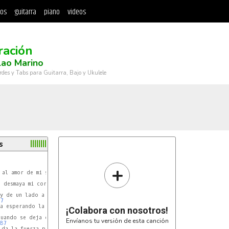
tos
guitarra
piano
videos
ración
lao Marino
rdes y Tabs para Guitarra, Bajo y Ukulele
s
+
F#m
al amor de mi señor

E
 desmaya mi corazón.

F#m
y de un lado a otro voy

B7
E
a esperando la oración.

¡Colabora con nosotros!
F#m
uando se deja de orar,

Envíanos tu versión de esta canción
B7
E
da la fuerza para seguir,
