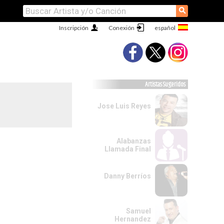
⚲
Inscripción
Conexión
Artistas Sugeridos
Jose Luis Reyes
Alabanzas
Llamada Final
Danny Berríos
Samuel
Hernandez