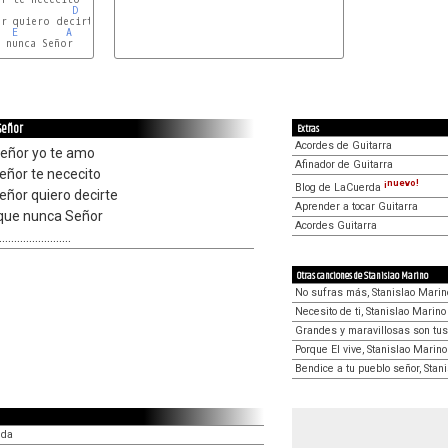
D
r quiero decirte

E
A
 nunca Señor

...........................................
Señor
Extras
Acordes de Guitarra
eñor yo te amo
Afinador de Guitarra
ñor te nececito
¡nuevo!
Blog de LaCuerda
ñor quiero decirte
Aprender a tocar Guitarra
que nunca Señor
Acordes Guitarra
........................
Otras canciones de Stanislao Marino
No sufras más, Stanislao Marin
Necesito de ti, Stanislao Marino
Grandes y maravillosas son tus
Porque El vive, Stanislao Marino
Bendice a tu pueblo señor, Stan
ida