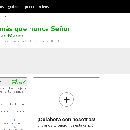
tos
guitarra
piano
videos
(Tab)
más que nunca Señor
lao Marino
rdes y Tabs para Guitarra, Bajo y Ukulele
s
mejor
✓
versión
anos les dejo este hermosao canto que le demuestra a

s y lo amamos

+
a de la Fe en Cristo Jesus Silao Gto

¡Colabora con nosotros!
E
r yo te amo

Envíanos tu versión de esta canción
A
r te nececito
