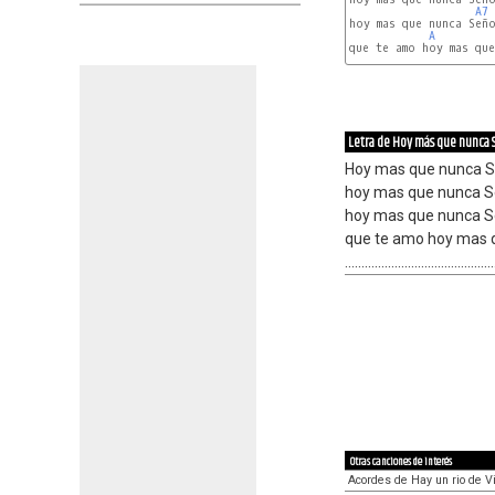
A7
hoy mas que nunca Seño
A
que te amo hoy mas que
D
-
E
-
A
-
F#m
-
D
-
E
-
A
..........................
Letra de Hoy más que nunca 
Hoy mas que nunca S
hoy mas que nunca Se
hoy mas que nunca Se
que te amo hoy mas 
.............................................
Otras canciones de interés
Acordes de Hay un rio de V