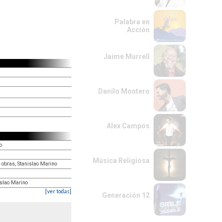
Palabra en
Acción
Jaime Murrell
Danilo Montero
Alex Campos
o
Música Religiosa
 obras, Stanislao Marino
islao Marino
[ver todas]
Generación 12