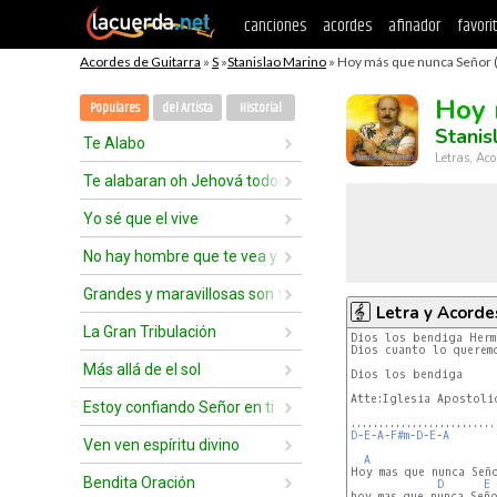
canciones
acordes
afinador
favori
Acordes de Guitarra
»
S
»
Stanislao Marino
» Hoy más que nunca Señor 
Hoy 
Populares
del Artista
Historial
Stanis
Te Alabo
Letras, Aco
Te alabaran oh Jehová todos los reyes
Yo sé que el vive
No hay hombre que te vea y viva
Grandes y maravillosas son tus obras
Letra y Acorde
La Gran Tribulación
Dios los bendiga Herm
Dios cuanto lo queremo
Más allá de el sol
Dios los bendiga

Atte:Iglesia Apostolic
Estoy confiando Señor en ti
D
-
E
-
A
-
F#m
-
D
-
E
-
A
Ven ven espíritu divino
A
Hoy mas que nunca Seño
Bendita Oración
D
E
hoy mas que nunca Seño