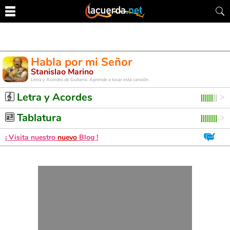
Habla por mi Señor
Stanislao Marino
Letra y Acordes de Guitarra. Aprende a tocar esta canción
Letra y Acordes
Tablatura
¡ Visita nuestro
nuevo
Blog !