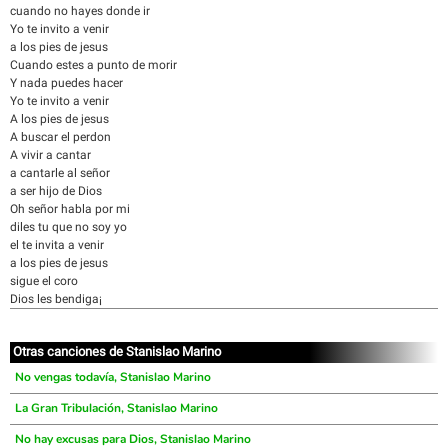
cuando no hayes donde ir
Yo te invito a venir
a los pies de jesus
Cuando estes a punto de morir
Y nada puedes hacer
Yo te invito a venir
A los pies de jesus
A buscar el perdon
A vivir a cantar
a cantarle al señor
a ser hijo de Dios
Oh señor habla por mi
diles tu que no soy yo
el te invita a venir
a los pies de jesus
sigue el coro
Dios les bendiga¡
Otras canciones de Stanislao Marino
No vengas todavía, Stanislao Marino
La Gran Tribulación, Stanislao Marino
No hay excusas para Dios, Stanislao Marino