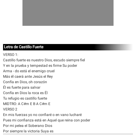
Letra de Castillo Fuerte
VERSO 1:
Castillo fuerte es nuestro Dios, escudo siempre fiel
Y en la prueba y tempestad es firme Su poder
Arma - do está el enemigo cruel
Más él caerá ante Jesús el Rey
Confía en Dios, oh corazón
Él es fuerte para salvar
Confía en Dios la roca es Él
Tu refugio es castillo fuerte
MIDTRO: A C#m E B A C#m E
VERSO 2
En mis fuerzas yo no confiaré o en vano lucharé
Pues mi confianza está en Aquel que reina con poder
Por mi pelea el Soberano Dios
Por siempre la victoria Suya es