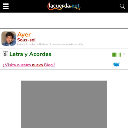
Ayer
Sous-sol
Letra y Acordes de Guitarra. Aprende a tocar esta canción
Letra y Acordes
¡ Visita nuestro
nuevo
Blog !