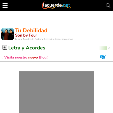
Tu Debilidad
Son by Four
Letra y Acordes de Guitarra. Aprende a tocar esta canción
Letra y Acordes
¡ Visita nuestro
nuevo
Blog !