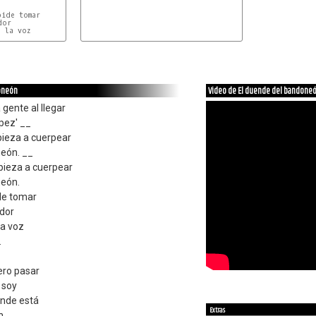
ide tomar

or

 la voz             

                    

doneón
Video de El duende del bandone
gente al llegar
pez' __
pieza a cuerpear
eón. __
pieza a cuerpear
neón.
ide tomar
ador
la voz
.
ero pasar
 soy
onde está
Extras
n.