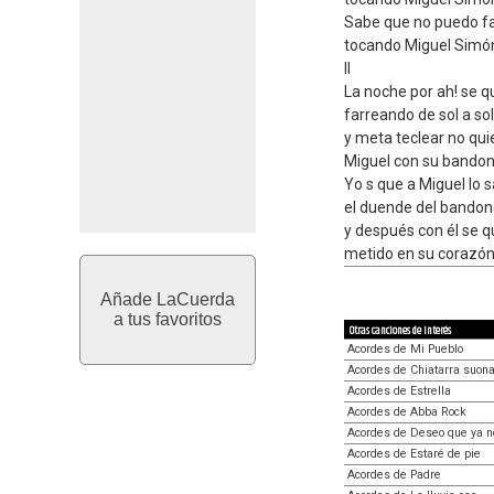
Sabe que no puedo fal
tocando Miguel Simó
II
La noche por ah! se q
farreando de sol a sol
y meta teclear no quie
Miguel con su bando
Yo s que a Miguel lo 
el duende del bando
y después con él se q
metido en su corazón
Añade LaCuerda
a tus favoritos
Otras canciones de interés
Acordes de Mi Pueblo
Acordes de Chiatarra suona
Acordes de Estrella
Acordes de Abba Rock
Acordes de Deseo que ya n
Acordes de Estaré de pie
Acordes de Padre