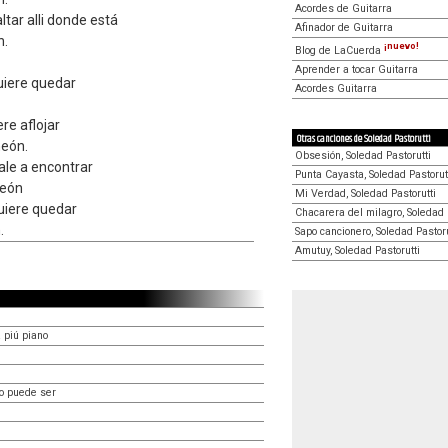
Acordes de Guitarra
tar alli donde está
Afinador de Guitarra
n.
¡nuevo!
Blog de LaCuerda
Aprender a tocar Guitarra
uiere quedar
Acordes Guitarra
re aflojar
Otras canciones de Soledad Pastorutti
neón.
Obsesión, Soledad Pastorutti
sale a encontrar
Punta Cayasta, Soledad Pastorut
neón
Mi Verdad, Soledad Pastorutti
uiere quedar
Chacarera del milagro, Soledad 
.
Sapo cancionero, Soledad Pastoru
Amutuy, Soledad Pastorutti
 piú piano
o puede ser