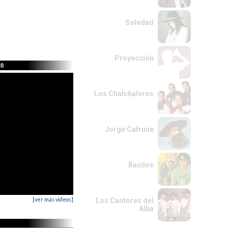
Soledad
Proyección
ón
Los Chalchaleros
Jorge Cafrune
Bacilos
[ver más videos]
Los Cantores del
Alba