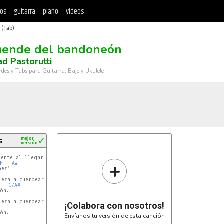
tos
guitarra
piano
videos
 (Tab)
uende del bandoneón
d Pastorutti
rdes y Tabs para Guitarra, Bajo y Ukulele
s
mejor
✓
versión
ente al llegar

+
F
A#
ez'  __

eza a cuerpear

C/A#
n. __

eza a cuerpear

¡Colabora con nosotros!
n.

Envíanos tu versión de esta canción