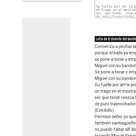
Su fuelle por ah! le p
un trago en el mostrad
ser  que tendr  reseca
de puro trasnochador. 
Letra de El duende del ban
Comienza a pechar la 
porque el baile ya em
se pone a tocar y em
Miguel con su bandon
Se pone a tocar y em
Miguel con su bando
Su fuelle por ah! le p
un trago en el mostr
ser que tendr reseca 
de puro trasnochador
(Estribillo)
Permiso señor yo qui
también santiagueño
no puedo faltar all! d
tocando Miguel Simó