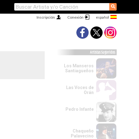
⚲
Inscripción
Conexión
Artistas Sugeridos
Los Manseros
Santiagueños
Las Voces de
Orán
Pedro Infante
Chaqueño
Palavecino