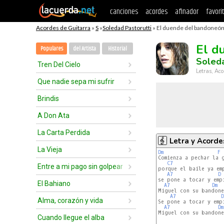
canciones
acordes
afinador
favori
Acordes de Guitarra
»
S
»
Soledad Pastorutti
» El duende del bandoneón
El d
Populares
del Artista
Historial
Soleda
Tren Del Cielo
Letras, Aco
Que nadie sepa mi sufrir
Brindis
A Don Ata
La Carta Perdida
Letra y Acorde
La Vieja
Dm
F
Comienza a pechar la g
C7
Entre a mi pago sin golpear
porque el baile ya emp
A7
D
se pone a tocar y empi
El Bahiano
A7
Dm
Miguel con su bandoneó
A7
D
Alma, corazón y vida
Se pone a tocar y empi
A7
Dm
Miguel con su bandoneó
Cuando llegue el alba