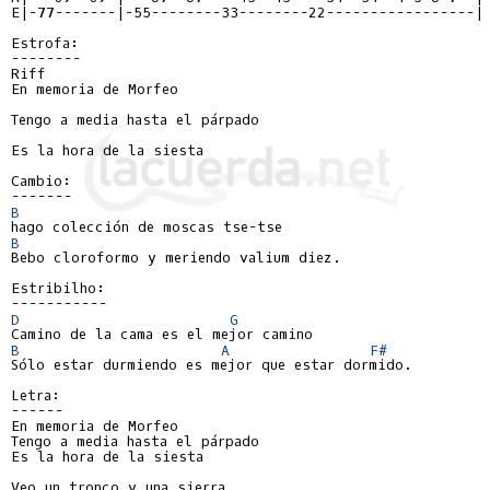
E|-77-------|-55--------33--------22-----------------|
--------
Riff

En memoria de Morfeo

Tengo a media hasta el párpado

Es la hora de la siesta

-------
B
B
Bebo cloroformo y meriendo valium diez.

-----------
D
G
B
A
F#
Sólo estar durmiendo es mejor que estar dormido.

------
En memoria de Morfeo

Tengo a media hasta el párpado

Es la hora de la siesta

Veo un tronco y una sierra
