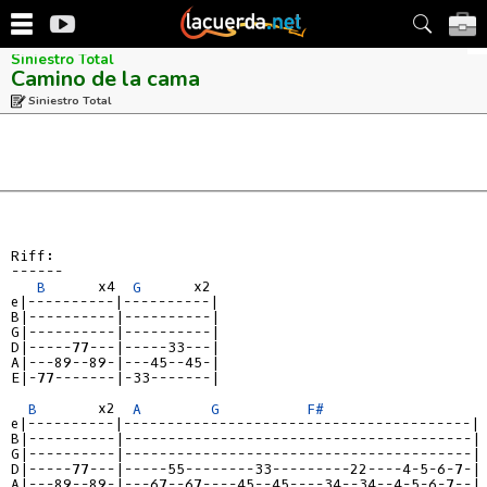
Siniestro Total
Camino de la cama
Siniestro Total
------
B
      x4  
G
e|----------|----------|
B|----------|----------|
G|----------|----------|
D|-----77---|-----33---|
A|---89--89-|---45--45-|
E|-77-------|-33-------|
B
       x2  
A
G
F#
e|----------|----------------------------------------|
B|----------|----------------------------------------|
G|----------|----------------------------------------|
D|-----77---|-----55--------33---------22----4-5-6-7-|
A|---89--89-|---67--67----45--45----34--34--4-5-6-7--|