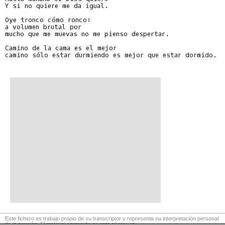
Y si no quiere me da igual.

Oye tronco cómo ronco:

a volumen brutal por

mucho que me muevas no me pienso despertar.

Camino de la cama es el mejor

camino sólo estar durmiendo es mejor que estar dormido.

Este fichero es trabajo propio de su transcriptor y representa su interpretación personal
de la canción. El material contenido en esta página es