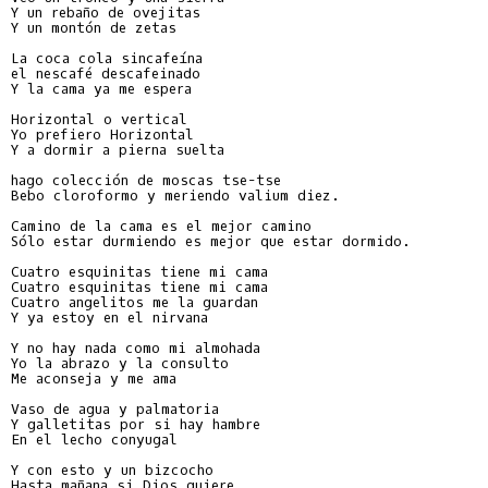
Y un rebaño de ovejitas

Y un montón de zetas

La coca cola sincafeína

el nescafé descafeinado

Y la cama ya me espera

Horizontal o vertical

Yo prefiero Horizontal

Y a dormir a pierna suelta

hago colección de moscas tse-tse

Bebo cloroformo y meriendo valium diez.

Camino de la cama es el mejor camino

Sólo estar durmiendo es mejor que estar dormido.

Cuatro esquinitas tiene mi cama

Cuatro esquinitas tiene mi cama

Cuatro angelitos me la guardan

Y ya estoy en el nirvana

Y no hay nada como mi almohada

Yo la abrazo y la consulto

Me aconseja y me ama

Vaso de agua y palmatoria

Y galletitas por si hay hambre

En el lecho conyugal

Y con esto y un bizcocho

Hasta mañana si Dios quiere
