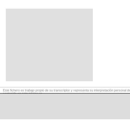
Este fichero es trabajo propio de su transcriptor y representa su interpretación personal de
contenido en esta página es
para exclusivo uso privado, por lo que se prohibe su reproducción o retransmisión, así c
comerciales.
©
LaCuerda
.net
·
·
·
aviso legal
privacidad
contacto