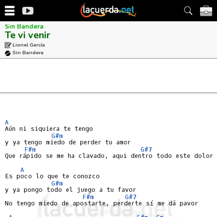
Sin Bandera
Te vi venir
Lionel García
Sin Bandera
A
Aún ni siquiera te tengo

G#m
y ya tengo miedo de perder tu amor

F#m
G#7
Que rápido se me ha clavado, aqui dentro todo este dolor

A
Es poco lo que te conozco

G#m
y ya pongo todo el juego a tu favor

F#m
G#7
No tengo miedo de apostarte, perderte sí me dá pavor

A
G#m
Gm