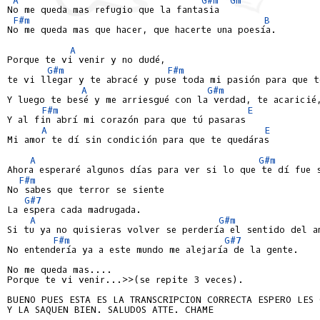
No me queda mas refugio que la fantasia

F#m
B
No me queda mas que hacer, que hacerte una poesía.

A
Porque te vi venir y no dudé,

G#m
F#m
te vi llegar y te abracé y puse toda mi pasión para que te
A
G#m
Y luego te besé y me arriesgué con la verdad, te acaricié,
F#m
E
Y al fin abrí mi corazón para que tú pasaras

A
E
Mi amor te dí sin condición para que te quedáras

A
G#m
Ahora esperaré algunos días para ver si lo que te dí fue s
F#m
No sabes que terror se siente

G#7
La espera cada madrugada.

A
G#m
Si tu ya no quisieras volver se perdería el sentido del am
F#m
G#7
No entendería ya a este mundo me alejaría de la gente.

No me queda mas....

Porque te vi venir...>>(se repite 3 veces).

BUENO PUES ESTA ES LA TRANSCRIPCION CORRECTA ESPERO LES G
Y LA SAQUEN BIEN. SALUDOS ATTE. CHAME
