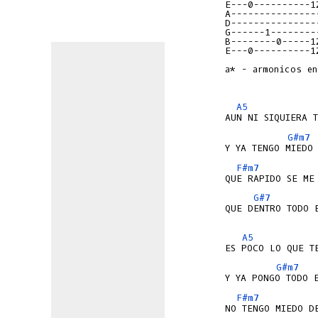
E---0----------1
A---------------
D---------------
G------1--------
B--------0-----1
E---0----------1
a* - armonicos en
A5
G#m7
F#m7
G#7
QUE DENTRO TODO E
A5
G#m7
F#m7