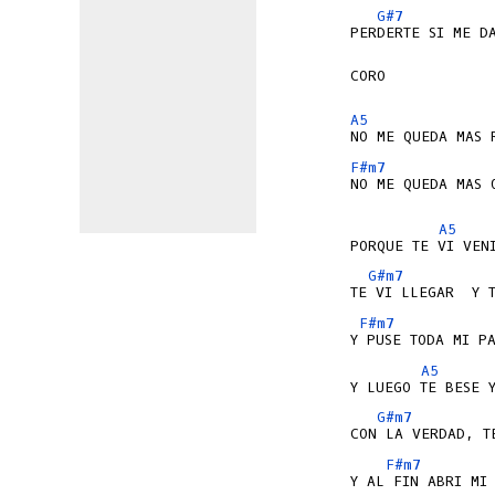
G#7
PERDERTE SI ME DA
CORO

A5
F#m7
NO ME QUEDA MAS 
A5
G#m7
F#m7
A5
G#m7
F#m7