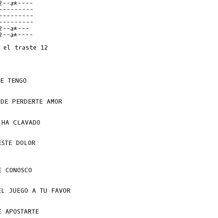
2--a*----
---------
---------
---------
2--a*---
2--a*----
 el traste 12

STE DOLOR
