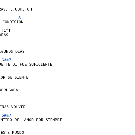
A
 riff                   

RAS

G#m7
DRUGADA

G#m7