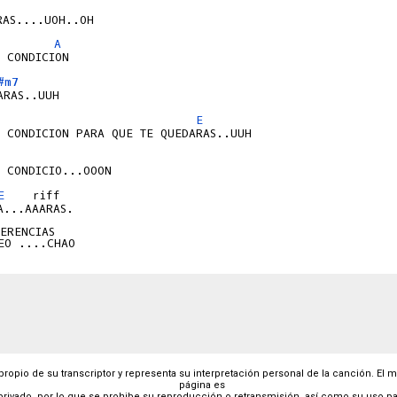
A
#m7
E
E
    riff

...AAARAS.

ERENCIAS

 propio de su transcriptor y representa su interpretación personal de la canción. El 
página es
privado, por lo que se prohibe su reproducción o retransmisión, así como su uso pa