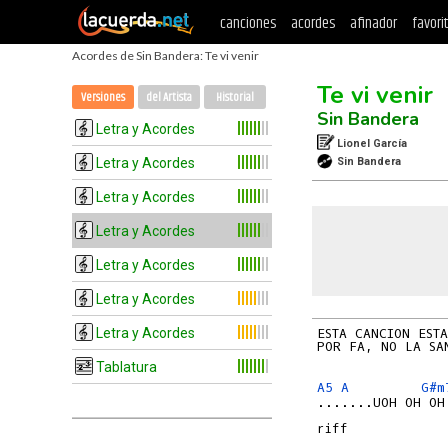
canciones
acordes
afinador
favori
Acordes de Sin Bandera: Te vi venir
Te vi venir
Versiones
del Artista
Historial
Sin Bandera
Letra y Acordes
Lionel García
Letra y Acordes
Sin Bandera
Letra y Acordes
Letra y Acordes
Letra y Acordes
Letra y Acordes
Letra y Acordes
ESTA CANCION ESTA
POR FA, NO LA SAN
Tablatura
A5
A
G#m
.......UOH OH OH
riff
