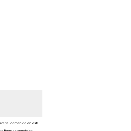
material contenido en esta
ra fines comerciales.