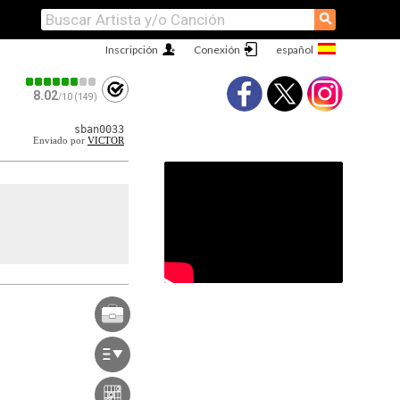
⚲
Inscripción
Conexión
8.02
/10 (149)
sban0033
Enviado por
VICTOR