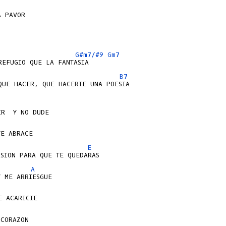
 PAVOR

G#m7/#9
Gm7
B7
QUE HACER, QUE HACERTE UNA POESIA

E
A