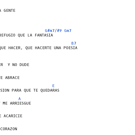
 GENTE

G#m7/#9
Gm7
B7
QUE HACER, QUE HACERTE UNA POESIA

E
A