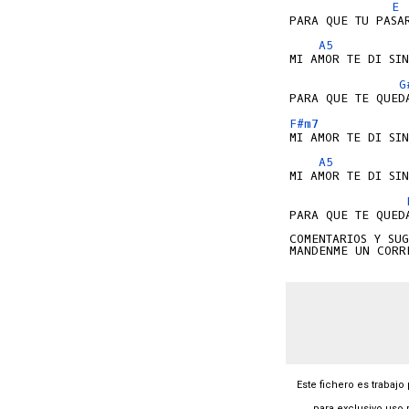
E
A5
G
F#m7
A5
PARA QUE TE QUEDA
COMENTARIOS Y SUG
Este fichero es trabajo
para exclusivo uso 