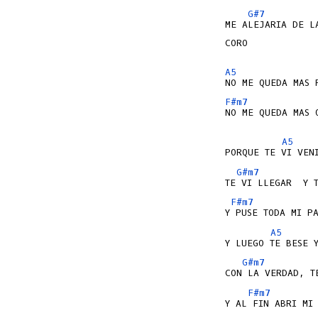
G#7
ME ALEJARIA DE LA
CORO

A5
F#m7
NO ME QUEDA MAS 
A5
G#m7
F#m7
A5
G#m7
F#m7