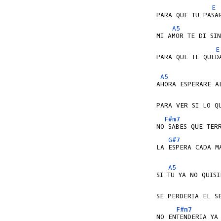
E
A5
E
PARA QUE TE QUEDA
A5
F#m7
G#7
LA ESPERA CADA MA
A5
F#m7