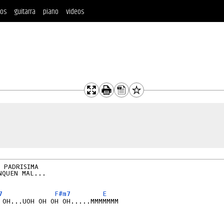
tos
guitarra
piano
videos
 PADRISIMA 

QUEN MAL...

7
F#m7
E
 OH...UOH OH OH OH.....MMMMMMM
