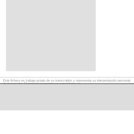
Este fichero es trabajo propio de su transcriptor y representa su interpretación personal
de la canción. El material contenido en esta página es
para exclusivo uso privado, por lo que se prohibe su reproducción o retransmisión, así
como su uso para fines comerciales.
©
LaCuerda
.net
·
·
·
aviso legal
privacidad
contacto