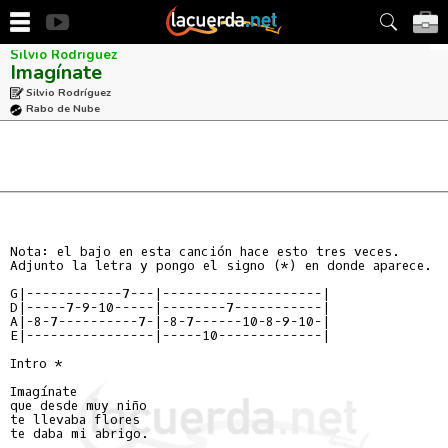
Silvio Rodriguez
Imagínate
Silvio Rodríguez
Rabo de Nube
Nota: el bajo en esta canción hace esto tres veces.

Adjunto la letra y pongo el signo (*) en donde aparece.

G|------------7---|--------------------|

D|-----7-9-10-----|--------7-----------|

A|-8-7----------7-|-8-7------10-8-9-10-|

E|----------------|-----10-------------|

Intro *

Imagínate

que desde muy niño

te llevaba flores

te daba mi abrigo.
