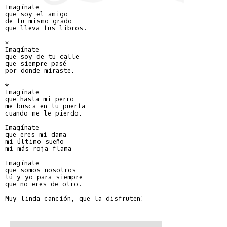
Imagínate

que soy el amigo

de tu mismo grado

que lleva tus libros.

*

Imagínate

que soy de tu calle

que siempre pasé

por donde miraste.

*

Imagínate

que hasta mi perro

me busca en tu puerta

cuando me le pierdo.

Imagínate

que eres mi dama

mi último sueño

mi más roja flama

Imagínate

que somos nosotros

tú y yo para siempre

que no eres de otro.

Muy linda canción, que la disfruten!
