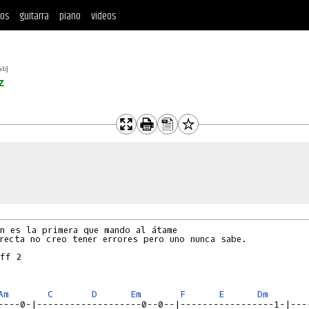
tos
guitarra
piano
videos
ab]
z
n es la primera que mando al átame

recta no creo tener errores pero uno nunca sabe.

ff 2

Am
C
D
Em
F
E
Dm
----0-|-------------------0--0--|-----------------1-|---