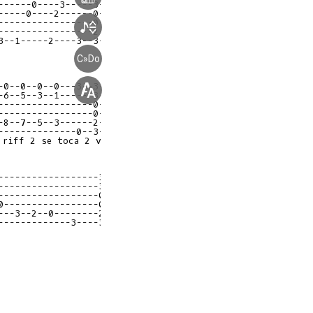
------0----3-----3-3-3|
-----0----2------0-0-0|
-----------------0-0-0|
-----------------2-2-2|
C»Do
-0--0--0--0---3--3-3-3|
-6--5--3--1------3-3-3|
-----------------0-0-0|
-----------------0-0-0|
--------------0--3-3-3|
------------------3-3-3|
------------------3-3-3|
------------------0-0-0|
0-----------------0-0-0|
-------------3----3-3-3|