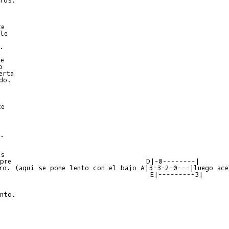
ros.

e

le



e



rta

do.

e

.



s

mpre                                 D|-0--------|

ro. (aqui se pone lento con el bajo A|3-3-2-0---|luego acel
                                     E|---------3|

nto.
