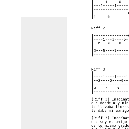
|-----1-----0---
|---2-----1-----
|---------------
|---------------
Riff 2

|---------------
|----1---3----5-
|--0---0----0---
|---------------
|---------------
|---------------
|----1----1----1
|--2----0----0--
|---------------
|---------------
(Riff 3) Imaginat
que desde muy niño
te llevaba flores

te daba mi abrigo
(Riff 3) Imagínat
que soy el amigo

de tu mismo grado