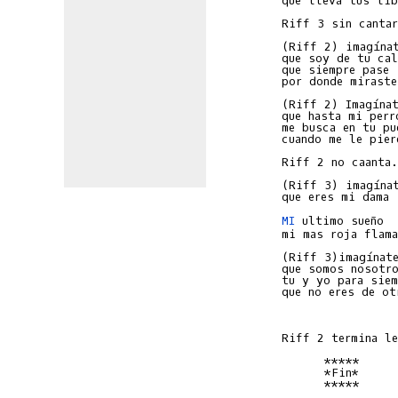
que lleva tus lib
Riff 3 sin cantar

(Riff 2) imagínat
que soy de tu cal
que siempre pase

por donde miraste.
(Riff 2) Imagínat
que hasta mi perro
me busca en tu pue
cuando me le pier
Riff 2 no caanta.

(Riff 3) imagínat
MI
 ultimo sueño

mi mas roja flama
(Riff 3)imagínate
que somos nosotro
tu y yo para sie
que no eres de ot
                
Riff 2 termina le
      *****

      *Fin*

      *****
