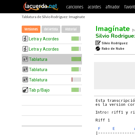
canciones
acordes
afinador
favori
Tablatura de Silvio Rodriguez: Imagínate
Imagínate
Versiones
del Artista
Historial
[t
Silvio Rodrigue
Letra y Acordes
Silvio Rodríguez
Letra y Acordes
Rabo de Nube
Tablatura
Tablatura
Tablatura
Tab p/Bajo
Esta transcripció
es la version cor
Intro: riff1 y ri
F
E
|---------------