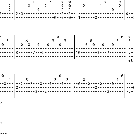
----1-|-------1------3----0--0--|----1------0-----3-|---
----2-|-----0------2------0--0--|--2------1-------2-|---
----2-|---------0---------2--2--|--------------0----|---
0-----|2-3----------------2--2--|-------------------|0--
0-----|-----------------0------|-------------------0-|0-
---5--|----6----------3----3---|------8----------5---|5-
-0----|--0--0---0---0----0-----|----0--0---0---0-----|--
------|------------------------|---------------------|--
------|------------------------|---------------------|--
-0----|------------------0----|--------------------0|---
----1-|----3-----------3----3-|----0-------------1--|---
--0---|--2---2---0---0----0---|--0---0----0----0----|---
------|0----------------------|2--------0-----------|---
------|-----------------------|---------------------|---
e



.

e


