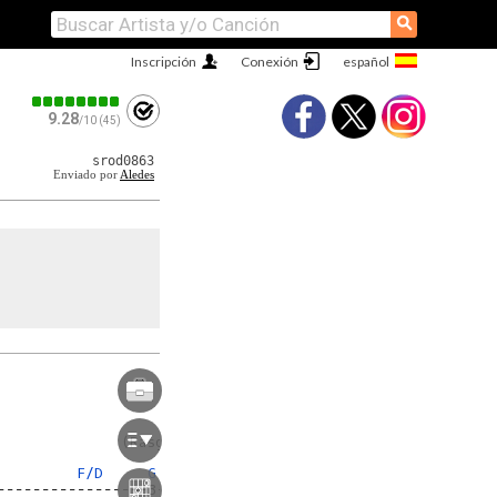
⚲
Inscripción
Conexión
9.28
/10 (45)
srod0863
Enviado por
Aledes
F/D
G
-----------------3-3-3|