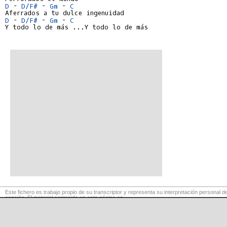
D
 - 
D/F#
 - 
Gm
 - 
C
D
 - 
D/F#
 - 
Gm
 - 
C
Y todo lo de más ...Y todo lo de más

Este fichero es trabajo propio de su transcriptor y representa su interpretación personal de
canción. El material contenido en esta página es
para exclusivo uso privado, por lo que se prohibe su reproducción o retransmisión, así c
su uso para fines comerciales.