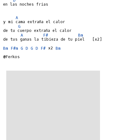
en las noches frias

A
y mi cama extraña el calor

G
de tu cuerpo extraña el calor

A
F#
Bm
de tus ganas la tibieza de tu piel   [x2]

Bm
F#m
G
D
G
D
F#
 x2 
Bm
@Ferkos
