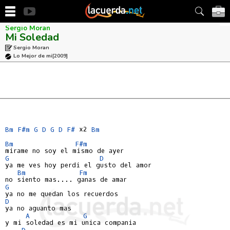
Sergio Moran
Mi Soledad
Sergio Moran
Lo Mejor de mi
[2009]
Bm
F#m
G
D
G
D
F#
 x2 
Bm
Bm
F#m
G
D
ya me ves hoy perdi el gusto del amor

Bm
Fm
G
D
ya no aguanto mas

A
G
y mi soledad es mi unica compania

D