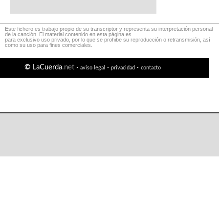
Este fichero es trabajo propio de su transcriptor y representa su interpretación personal
de la canción. El material contenido en esta página es
para exclusivo uso privado, por lo que se prohibe su reproducción o retransmisión, así
como su uso para fines comerciales.
©
LaCuerda
.net
·
·
·
aviso legal
privacidad
contacto