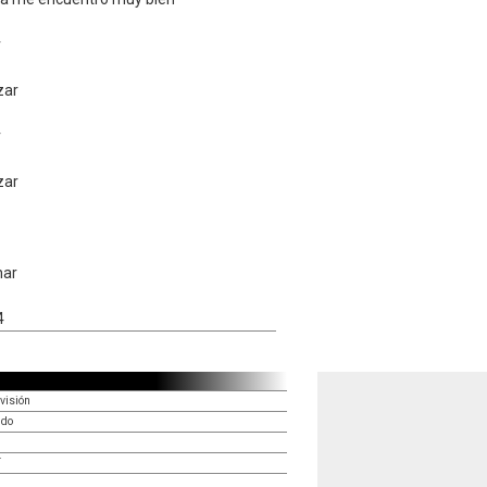
r
zar
r
zar
nar
4
visión
edo
í