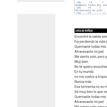
G#m
F#
E
Quemaste todas mis ala
G#m
F#
E
Atravesaste mi piel

G#m
F#
E
Letra de Reflejo
Encontré la salida si
Fui perdiendo la vida 
Quemaste todas mis 
Atravesaste mi piel
Me siento solo, pero
Muy bien
No te quiero escucha
En tu mundo
no me vuelvo a trope
Nunca más
Esa tormenta no es 
Sé muy bien lo que ve
Quemaste todas mis 
Atravesaste mi piel
Me siento solo, pero