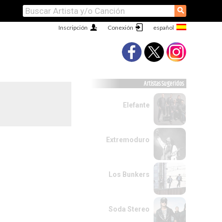
⚲
Inscripción
Conexión
Artistas Sugeridos
Elefante
Extremoduro
Los Bunkers
Soda Stereo