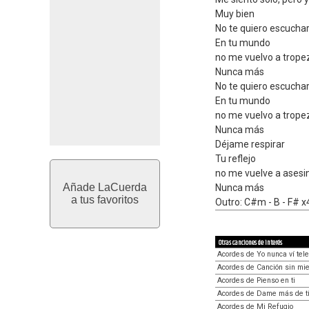
Muy bien
No te quiero escucha
En tu mundo
no me vuelvo a trope
Nunca más
No te quiero escucha
En tu mundo
no me vuelvo a trope
Nunca más
Déjame respirar
Tu reflejo
no me vuelve a asesi
Añade LaCuerda
Nunca más
a tus favoritos
Outro: C#m - B - F# x
Otras canciones de interés
Acordes de Yo nunca ví tele
Acordes de Canción sin mi
Acordes de Pienso en ti
Acordes de Dame más de t
Acordes de Mi Refugio