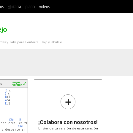
tos
guitarra
piano
videos
ejo
rdes y Tabs para Guitarra, Bajo y Ukulele
s
mejor
✓
versión
    
B
:x

   
G
:x

+
   
D
:3

   
A
:4

   
E
:1

C#m
B
F#
¡Colabora con nosotros!
ndo cruel en tus sueños

C#m
B
D#
Envíanos tu versión de esta canción
 y desperté en tu desierto
