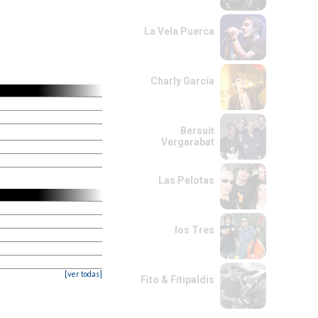
La Vela Puerca
Charly García
Bersuit
Vergarabat
Las Pelotas
los Tres
[ver todas]
Fito & Fitipaldis