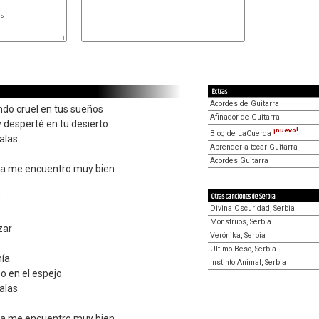
s

B
Extras
Acordes de Guitarra
endo cruel en tus sueños
Afinador de Guitarra
y desperté en tu desierto
¡nuevo!
Blog de LaCuerda
alas
Aprender a tocar Guitarra
Acordes Guitarra
 ya me encuentro muy bien
Otras canciones de Serbia
r
Divina Oscuridad, Serbia
Monstruos, Serbia
zar
Verónika, Serbia
Ultimo Beso, Serbia
mía
Instinto Animal, Serbia
o en el espejo
alas
 ya me encuentro muy bien