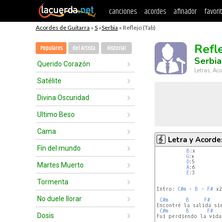
canciones
acordes
afinador
favori
Acordes de Guitarra
»
S
»
Serbia
» Reflejo (Tab)
Refl
Populares
del Artista
Historial
Serbia
Querido Corazón
Letras, Aco
Satélite
Divina Oscuridad
Ultimo Beso
Cama
Letra y Acorde
Fín del mundo
B
:x        
G
:x         
D
:5         
Martes Muerto
A
:6         
E
:3         
Tormenta
Intro: 
C#m
 - 
B
 - 
F#
 x2

No duele llorar
C#m
B
F#
Encontré la salida sie
C#m
B
F#
Dosis
Fui perdiendo la vida