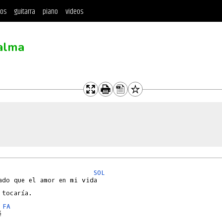
tos
guitarra
piano
videos
alma
SOL
ado que el amor en mi vida

FA