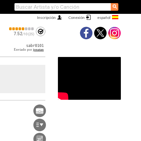
⚲
Inscripción
Conexión
7.52
/10 (25)
sabr0101
Enviado por
jonatan