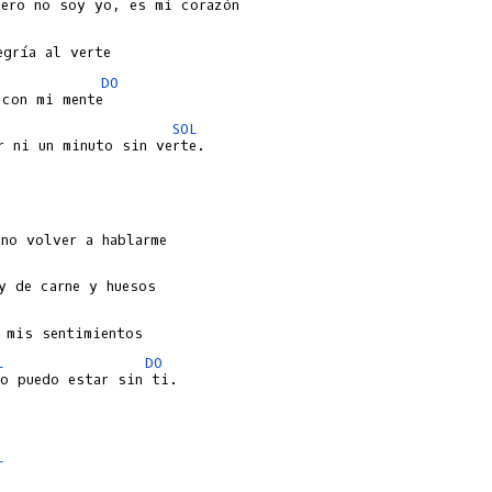
DO
SOL
L
DO
L