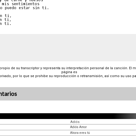
 mis sentimientos

o puedo estar sin ti.

n ti,

n ti,

 propio de su transcriptor y representa su interpretación personal de la canción. El 
página es
privado, por lo que se prohibe su reproducción o retransmisión, así como su uso pa
tarios
Adiós
Adiós Amor
Ahora eres tú