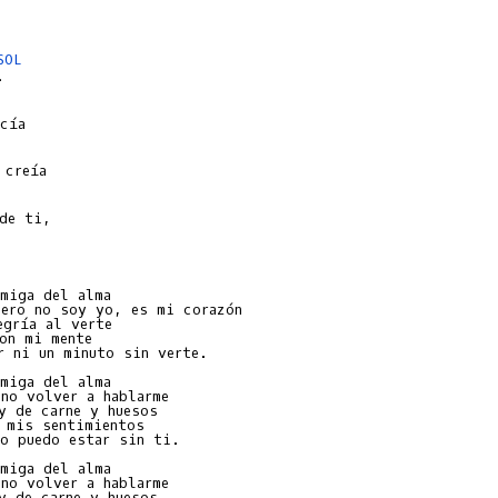
SOL


miga del alma

ero no soy yo, es mi corazón

gría al verte

on mi mente

r ni un minuto sin verte.

miga del alma

no volver a hablarme

y de carne y huesos

 mis sentimientos

o puedo estar sin ti.

miga del alma

no volver a hablarme

y de carne y huesos
