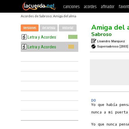
canciones
acordes
afinador
favori
Acordes de Sabroso: Amiga del alma
Amiga del 
Versiones
del Artista
Historial
Sabroso
Letra y Acordes
Lisandro Marquez
Letra y Acordes
Supersabroso
[2003]
DO
Yo que había pens