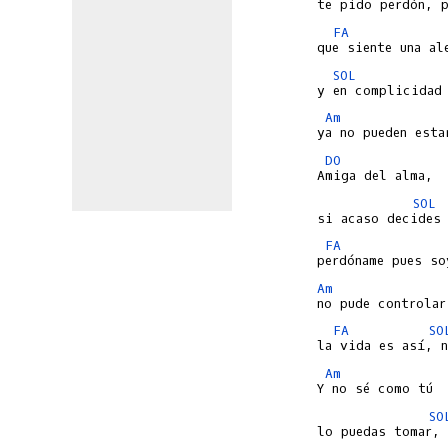
FA
SOL
Am
DO
SOL
FA
Am
FA
SO
Am
SO