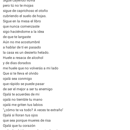
Sigue cayendo lluvia
pero tú no te mojas
sigue de caprichoso el otoño
cubriendo el suelo de hojas.
Sigue en la mesa el libro
que nunca comenzaste
sigo haciéndome a la idea
de que te largaste
Aún no me acostumbré
a hablar de tí en pasado
la casa es un desierto helado.
Huele a resaca de alcohol
y de dias dorados
me huele que no volverás a mi lado
Que si te lleva el olvido
ojalá sea conmigo
que rápido se puede pasar
de ser el mejor a ser tu enemigo
Ojalá te acuerdes de mi
ojalá no tiemble tu mano
ojalá me griten tus labios
"¿cómo te va todo? A veces te extraño"
Ojalá si lloran tus ojos
que sea porque mueres de risa
Ojalá que tu corazón