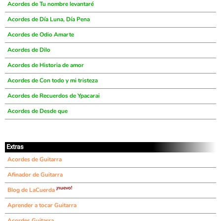
Acordes de Tu nombre levantaré
Acordes de Día Luna, Día Pena
Acordes de Odio Amarte
Acordes de Dilo
Acordes de Historia de amor
Acordes de Con todo y mi tristeza
Acordes de Recuerdos de Ypacarai
Acordes de Desde que
Extras
Acordes de Guitarra
Afinador de Guitarra
¡nuevo!
Blog de LaCuerda
Aprender a tocar Guitarra
Acordes Guitarra