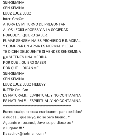
SEN-SEMINA
SEN-SEMINA
LUUZ LUUZ LUUZ
inter: Gm;Cm
AHORA ES MI TURNO DE PREGUNTAR
A LOS LEGISLADORES Y A LA SOCIEDAD
PORQUE?... QUIERO SABER...
FUMAR SENSEMINA ES PROHIBIDO E INMORAL
Y COMPRAR UN ARMA ES NORMAL Y LEGAL
TE DICEN DELICUENTE SI VENDES SENSEMINA
¡¿= SI TENES UNA MEDIDA
POR QUE ...QUIERO SABER
POR QUE ... DIGANME
SEN-SEMINA
SEN-SEMINA
LUUZ LUUZ LUUZ HEEEYY
INTER: Gm; Cm
ES NATURAL!!... ESPIRITUAL, Y NO CONTAMINA
ES NATURAL!!... ESPIRITUAL, Y NO CONTAMINA
*********************************************
Bueno cualquier cosa escribanme para pedidos*
o dudas... que se yo, no se pero bueno.. *
Aguante el rocanrol, Jovenes pordioseros *
y Lugano !!! *
Kazachok@hotmail.com *