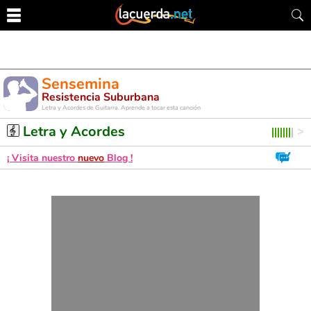
Sensemina
Resistencia Suburbana
Letra y Acordes de Guitarra. Aprende a tocar esta canción
Letra y Acordes
¡ Visita nuestro
nuevo
Blog !