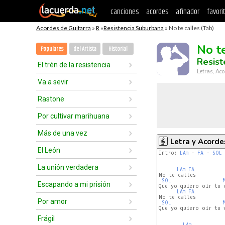
canciones
acordes
afinador
favori
Acordes de Guitarra
»
R
»
Resistencia Suburbana
» No te calles (Tab)
No t
Populares
del Artista
Historial
Resist
El trén de la resistencia
Letras, Aco
Va a sevir
Rastone
Por cultivar marihuana
Más de una vez
Letra y Acorde
El León
Intro: 
LAm
 - 
FA
 - 
SOL
 
La unión verdadera
LAm
FA
No te calles

SOL
Escapando a mi prisión
Que yo quiero oir tu v
LAm
FA
No te calles

Por amor
SOL
Que yo quiero oir tu v
Frágil
LAm