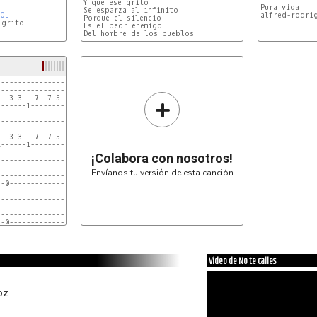
Y que ese grito

Pura vida!

Se esparza al infinito

SOL
alfred-rodrig
Porque el silencio

grito

Es el peor enemigo

---------------------------|

---------------------------|

+
--3-3---7--7-5-0-----------|

------1--------------------|

---------------------------|

---------------------------|

--3-3---7--7-5-0-0---------|

------1--------------------|

¡Colabora con nosotros!
---------------------------|

---------------------------|

Envíanos tu versión de esta canción
---------------------------|x3

-0-------------------------|

---------------------------|

---------------------------|

---------------------------|

-0-------------------------| las ultimas 3

                             a otra velocidad

---------------------------|

-------------------------
Video de No te calles
oz