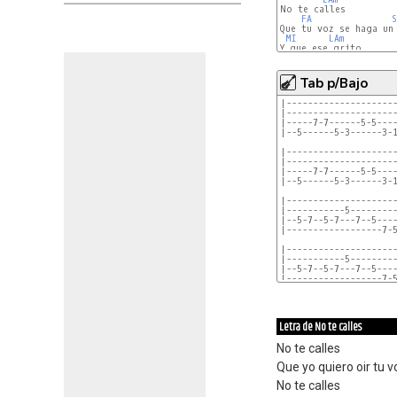
No te calles

FA
Que tu voz se haga un 
MI
LAm
Y que ese grito

FA
SOL
Tab p/Bajo
|---------------------
|---------------------
|-----7-7------5-5----
|--5------5-3------3-1
|---------------------
|---------------------
|-----7-7------5-5----
|--5------5-3------3-1
|---------------------
|-----------5---------
|--5-7--5-7---7--5----
|------------------7-5
|---------------------
|-----------5---------
|--5-7--5-7---7--5----
|------------------7-5
                      
|---------------------
|--------------------
Letra de No te calles
No te calles
Que yo quiero oir tu v
No te calles