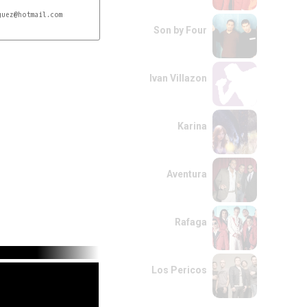
uez@hotmail.com
Son by Four
Ivan Villazon
Karina
Aventura
Rafaga
Los Pericos