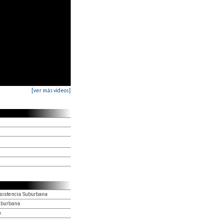
[ver más videos]
esistencia Suburbana
uburbana
a