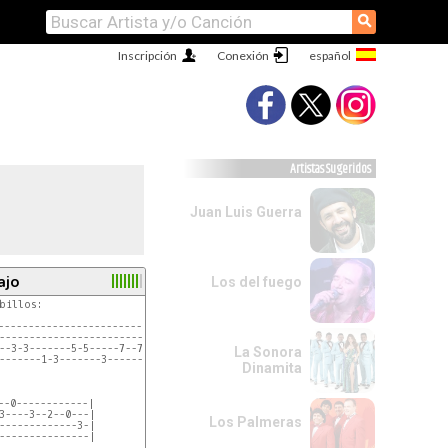
⚲
Inscripción
Conexión
Artistas Sugeridos
Juan Luis Guerra
ajo
Los del fuego
billos:

--------||
-----||
-----------------------------|

--------|| X2
--------||
-----------------------------|

7-15-14-||
--3-3-------5-5-----7--7-5---|

La Sonora
--------||
-------1-3-------3---------5-|

Dinamita
--0------------|

3----3--2--0---|

Los Palmeras
-------------3-|

---------------|
