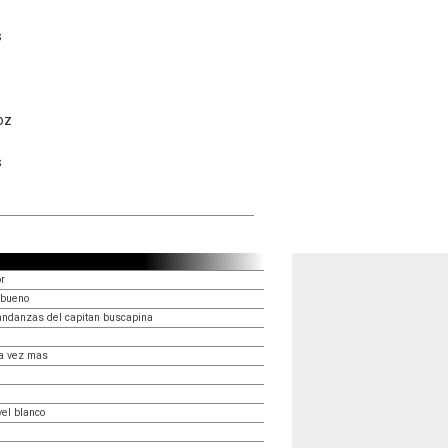
s
oz
s
r
 bueno
andanzas del capitan buscapina
na vez mas
vel blanco