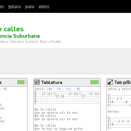
tos
guitarra
piano
videos
e calles
encia Suburbana
rdes y Tabs para Guitarra, Bajo y Ukulele
s
Tablatura
Tab p/B
- 
MI
Intro: 
LAm
 - 
FA
 - 
SOL
 - 
MI
intro y estri
E-----------------------------------------------------
B---17-15(^)-------17-15(^)----17-15(^)---------------
G|-----------
G-----------17-14----------17----------17-14--14------
D-----------------------------------------------17-15-
D|---2-2-----
A----------------------------------------------------1
A|0-------0--
E-----------------------------------------------------
MI
E|----------1
oz

No te calles

versos:

Que yo quiero oír tu voz

No te calles

MI
G|-----------
Que yo quiero oír tu voz

oz

D|----2-3--2-
A|0----------
No te calles

E|-----------
Que tu voz se haga un grito
