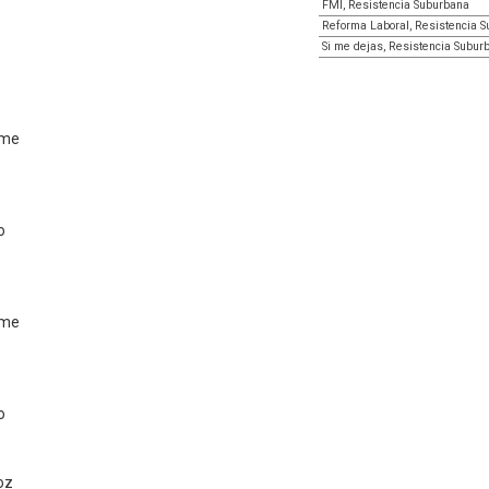
FMI, Resistencia Suburbana
Reforma Laboral, Resistencia 
Si me dejas, Resistencia Subur
o
rme
o
o
rme
o
oz