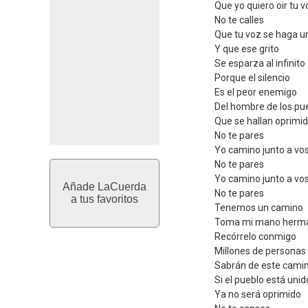
Que yo quiero oir tu v
No te calles
Que tu voz se haga un
Y que ese grito
Se esparza al infinito
Porque el silencio
Es el peor enemigo
Del hombre de los pu
Que se hallan oprimi
No te pares
Yo camino junto a vo
No te pares
Yo camino junto a vo
Añade LaCuerda
No te pares
a tus favoritos
Tenemos un camino
Toma mi mano herm
Recórrelo conmigo
Millones de personas
Sabrán de este cami
Si el pueblo está unid
Ya no será oprimido