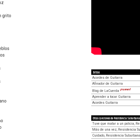
oz
 grito
eblos
dos
s
Extras
Acordes de Guitarra
s
Afinador de Guitarra
¡nuevo!
Blog de LaCuerda
Aprender a tocar Guitarra
ano
Acordes Guitarra
Otras canciones de Resistencia Suburbana
no
Tuve que matar a un policia, R
o
Más de una vez, Resistencia S
Cuidado, Resistencia Suburban