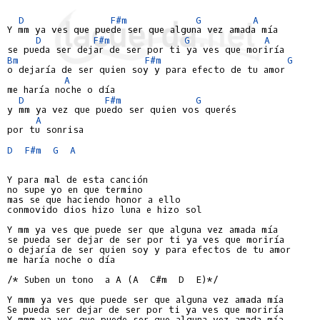
D
F#m
G
A
Y mm ya ves que puede ser que alguna vez amada mía

D
F#m
G
A
Bm
F#m
G
o dejaría de ser quien soy y para efecto de tu amor

A
me haría noche o día

D
F#m
G
y mm ya vez que puedo ser quien vos querés

A
por tu sonrisa

D
F#m
G
A
Y para mal de esta canción

no supe yo en que termino

mas se que haciendo honor a ello

conmovido dios hizo luna e hizo sol

Y mm ya ves que puede ser que alguna vez amada mía

se pueda ser dejar de ser por ti ya ves que moriría

o dejaría de ser quien soy y para efectos de tu amor

me haría noche o día

/* Suben un tono  a A (A  C#m  D  E)*/

Y mmm ya ves que puede ser que alguna vez amada mía

Se pueda ser dejar de ser por ti ya ves que moriría

Y mmm ya ves que puede ser que alguna vez amada mía
