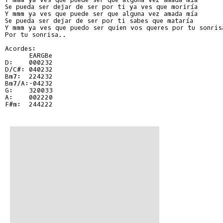
Se pueda ser dejar de ser por ti ya ves que moriría

Y mmm ya ves que puede ser que alguna vez amada mía

Se pueda ser dejar de ser por ti sabes que mataría

Y mmm ya ves que puedo ser quien vos queres por tu sonrisa
Por tu sonrisa..

Acordes:

D:    000232
D/C#: 040232
Bm7:  224232
G:    320033
A:    002220
F#m:  244222