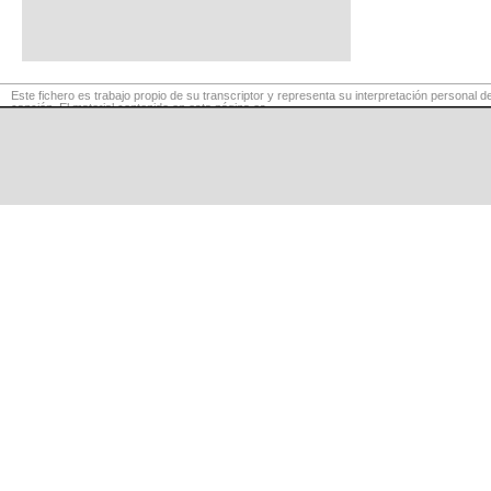
Este fichero es trabajo propio de su transcriptor y representa su interpretación personal de
canción. El material contenido en esta página es
para exclusivo uso privado, por lo que se prohibe su reproducción o retransmisión, así c
su uso para fines comerciales.
©
LaCuerda
.net
·
·
·
aviso legal
privacidad
contacto