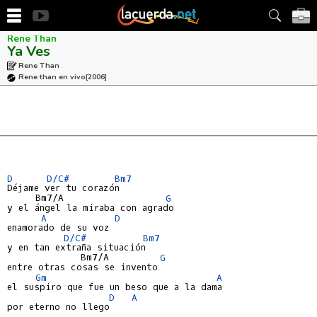
Rene Than
Ya Ves
Rene Than
Rene than en vivo
[2006]
D
D/C#
Bm7
Déjame ver tu corazón

     Bm7/A                  
G
y el ángel la miraba con agrado

A
D
enamorado de su voz

D/C#
Bm7
y en tan extraña situación

             Bm7/A         
G
entre otras cosas se invento

Gm
A
el suspiro que fue un beso que a la dama

D
A
por eterno no llego
