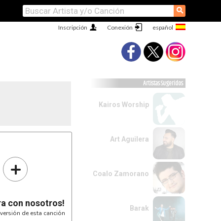
⚲
Inscripción
Conexión
Artistas Sugeridos
Kairos Worship
Art Aguilera
+
Coalo Zamorano
ra con nosotros!
Barak
versión de esta canción