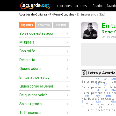
canciones
acordes
afinador
favori
Acordes de Guitarra
»
R
»
Rene Gonzalez
» En tu presencia (Tab)
En t
Populares
del Artista
Historial
Rene 
Yo sé que estás aquí
Letras, Aco
Mi Iglesia
Con mi fe
Despierta
Quiero adorar
Letra y Acorde
En tus atrios estoy
F#
C#
D#m
En tu presencia    per
F#
C#
Quien como el Señor
En tu presencia, oh Se
F#
C#
D#m
En tu presencia es don
De qué nos vale?
D#m
A#m
D#m
B
A#m
G#m
Solo tu gracia
B
C#
   En tu presencia oh 
Tu Presencia