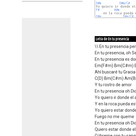
D#m
D#m/C#
F#
A#m
D#m
D#m/C#
Letra de En tu presencia
\\ En tu presencia pe
En tu presencia, oh S
En tu presencia es do
Em(F#m) Bm(C#m) 
Ahí buscaré tu Graci
C(D) Bm(C#m) Am(
Y tu rostro de amor
En tu presencia oh Di
Yo quiero ir donde el 
Y en la roca pueda es
Yo quiero estar donde
Fuego no me queme
En tu presencia oh Di
Quiero estar donde e
Cúbreme con tu sang