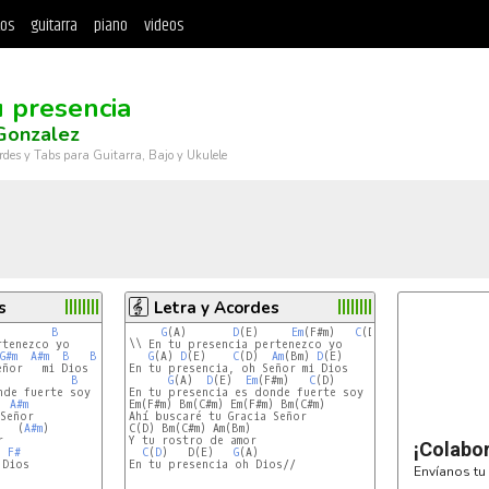
tos
guitarra
piano
videos
u presencia
Gonzalez
rdes y Tabs para Guitarra, Bajo y Ukulele
s
Letra y Acordes
B
G
(A)       
D
(E)     
Em
(F#m)   
C
(D)

tenezco yo

\\ En tu presencia pertenezco yo

G#m
A#m
B
B/C#
G
(A) 
D
(E)    
C
(D)  
Am
(Bm) 
D
(E)

ñor   mi Dios

En tu presencia, oh Señor mi Dios

B
G
(A)  
D
(E)  
Em
(F#m)   
C
(D)

de fuerte soy

En tu presencia es donde fuerte soy

A#m
Em(F#m) Bm(C#m) Em(F#m) Bm(C#m)

Ahí buscaré tu Gracia Señor

   (
A#m
)

C(D) Bm(C#m) Am(Bm)

Y tu rostro de amor

¡Colabo
F#
C
(
D
)   D(E)   
G
(A)

Dios

En tu presencia oh Dios//

Envíanos tu 