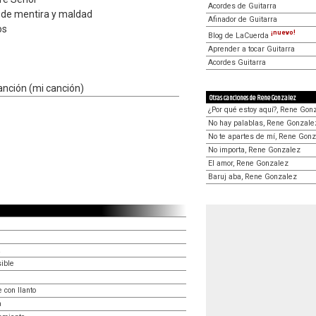
Acordes de Guitarra
a de mentira y maldad
Afinador de Guitarra
os
¡nuevo!
Blog de LaCuerda
Aprender a tocar Guitarra
Acordes Guitarra
anción (mi canción)
Otras canciones de Rene Gonzalez
¿Por qué estoy aquí?, Rene Gon
No hay palablas, Rene Gonzale
No te apartes de mí, Rene Gon
No importa, Rene Gonzalez
El amor, Rene Gonzalez
Baruj aba, Rene Gonzalez
a
ible
 con llanto
a