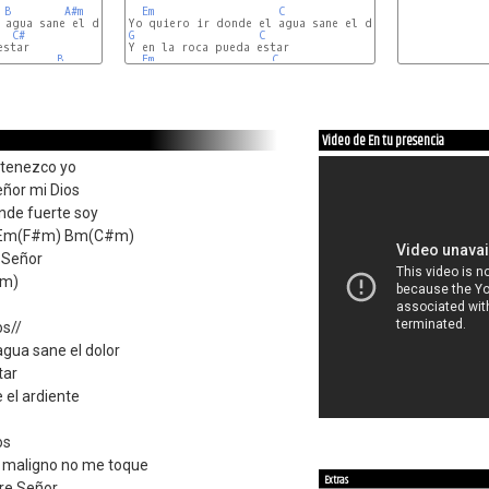
B
A#m
C#
Em
C
D
C#
G
C
Y en la roca pueda estar

B
Em
A#m
C#
C
Video de En tu presencia
rtenezco yo
eñor mi Dios
nde fuerte soy
Em(F#m) Bm(C#m)
a Señor
Bm)
os//
agua sane el dolor
tar
 el ardiente
os
l maligno no me toque
Extras
re Señor