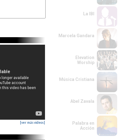
La IBI
Marcela Gandara
Elevation
Worship
Música Cristiana
Abel Zavala
[ver más videos]
Palabra en
Acción