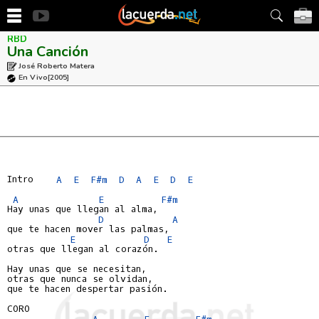
RBD
Una Canción
José Roberto Matera
En Vivo
[2005]
Intro    
A
E
F#m
D
A
E
D
E
A
E
F#m
Hay unas que llegan al alma,

D
A
que te hacen mover las palmas,

E
D
E
otras que llegan al corazón.

Hay unas que se necesitan,

otras que nunca se olvidan,

que te hacen despertar pasión.

CORO

A
E
F#m