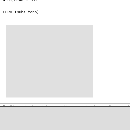
CORO (sube tono)

Este fichero es trabajo propio de su transcriptor y representa su interpretación personal de
en esta página es
para exclusivo uso privado, por lo que se prohibe su reproducción o retransmisión, así c
©
LaCuerda
.net
·
·
·
aviso legal
privacidad
contacto