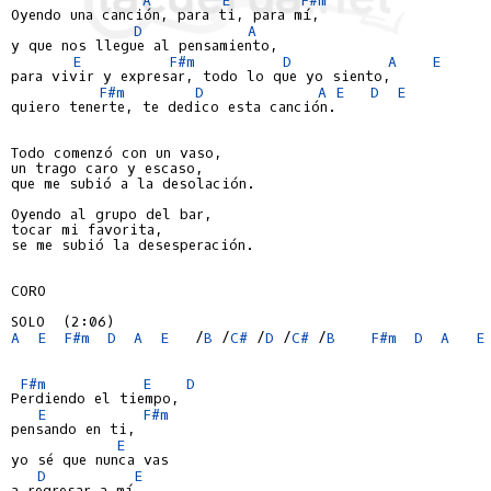
Oyendo una canción, para ti, para mí,

D
A
y que nos llegue al pensamiento,

E
F#m
D
A
E
para vivir y expresar, todo lo que yo siento,

F#m
D
A
E
D
E
quiero tenerte, te dedico esta canción.

Todo comenzó con un vaso,

un trago caro y escaso,

que me subió a la desolación.

Oyendo al grupo del bar,

tocar mi favorita,

se me subió la desesperación.

CORO

A
E
F#m
D
A
E
   /
B
 /
C#
 /
D
 /
C#
 /
B
F#m
D
A
E
F#m
E
D
Perdiendo el tiempo,

E
F#m
pensando en ti,

E
yo sé que nunca vas

D
E
a regresar a mí.
