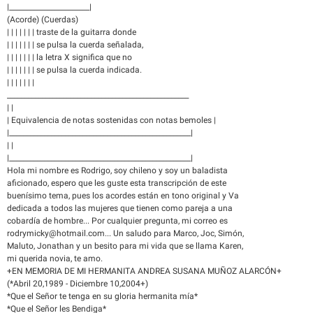
|_______________________|
(Acorde) (Cuerdas)
| | | | | | | traste de la guitarra donde
| | | | | | | se pulsa la cuerda señalada,
| | | | | | | la letra X significa que no
| | | | | | | se pulsa la cuerda indicada.
| | | | | | |
____________________________________________________
| |
| Equivalencia de notas sostenidas con notas bemoles |
|____________________________________________________|
| |
|____________________________________________________|
Hola mi nombre es Rodrigo, soy chileno y soy un baladista
aficionado, espero que les guste esta transcripción de este
buenísimo tema, pues los acordes están en tono original y Va
dedicada a todos las mujeres que tienen como pareja a una
cobardía de hombre... Por cualquier pregunta, mi correo es
rodrymicky@hotmail.com... Un saludo para Marco, Joc, Simón,
Maluto, Jonathan y un besito para mi vida que se llama Karen,
mi querida novia, te amo.
+EN MEMORIA DE MI HERMANITA ANDREA SUSANA MUÑOZ ALARCÓN+
(*Abril 20,1989 - Diciembre 10,2004+)
*Que el Señor te tenga en su gloria hermanita mía*
*Que el Señor les Bendiga*