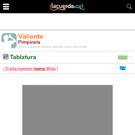
Valiente
Pimpinela
Letra y Acordes de Guitarra. Aprende a tocar esta canción
Tablatura
¡ Visita nuestro
nuevo
Blog !