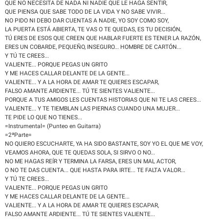
QUE NO NECESITA DE NADA NI NADIE QUE LE HAGA SENTIR,
QUE PIENSA QUE SABE TODO DE LA VIDA Y NO SABE VIVIR...
NO PIDO NI DEBO DAR CUENTAS A NADIE, YO SOY COMO SOY,
LA PUERTA ESTÁ ABIERTA, TE VAS O TE QUEDAS, ES TU DECISIÓN,
TÚ ERES DE ESOS QUE CREEN QUE HABLAR FUERTE ES TENER LA RAZÓN,
ERES UN COBARDE, PEQUEÑO, INSEGURO... HOMBRE DE CARTÓN...
Y TÚ TE CREES...
VALIENTE... PORQUE PEGAS UN GRITO
Y ME HACES CALLAR DELANTE DE LA GENTE...
VALIENTE... Y A LA HORA DE AMAR TE QUIERES ESCAPAR,
FALSO AMANTE ARDIENTE... TÚ TE SIENTES VALIENTE...
PORQUE A TUS AMIGOS LES CUENTAS HISTORIAS QUE NI TE LAS CREES...
VALIENTE... Y TE TIEMBLAN LAS PIERNAS CUANDO UNA MUJER...
TE PIDE LO QUE NO TIENES...
=Instrumental= (Punteo en Guitarra)
=2ªParte=
NO QUIERO ESCUCHARTE, YA HA SIDO BASTANTE, SOY YO EL QUE ME VOY,
VEAMOS AHORA, QUE TE QUEDAS SOLA, SI SIRVO O NO...
NO ME HAGAS REÍR Y TERMINA LA FARSA, ERES UN MAL ACTOR,
O NO TE DAS CUENTA... QUE HASTA PARA IRTE... TE FALTA VALOR...
Y TÚ TE CREES...
VALIENTE... PORQUE PEGAS UN GRITO
Y ME HACES CALLAR DELANTE DE LA GENTE...
VALIENTE... Y A LA HORA DE AMAR TE QUIERES ESCAPAR,
FALSO AMANTE ARDIENTE... TÚ TE SIENTES VALIENTE...