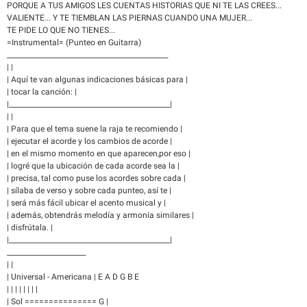
PORQUE A TUS AMIGOS LES CUENTAS HISTORIAS QUE NI TE LAS CREES...
VALIENTE... Y TE TIEMBLAN LAS PIERNAS CUANDO UNA MUJER...
TE PIDE LO QUE NO TIENES...
=Instrumental= (Punteo en Guitarra)
_______________________________________________
| |
| Aquí te van algunas indicaciones básicas para |
| tocar la canción: |
|_______________________________________________|
| |
| Para que el tema suene la raja te recomiendo |
| ejecutar el acorde y los cambios de acorde |
| en el mismo momento en que aparecen,por eso |
| logré que la ubicación de cada acorde sea la |
| precisa, tal como puse los acordes sobre cada |
| sílaba de verso y sobre cada punteo, así te |
| será más fácil ubicar el acento musical y |
| además, obtendrás melodía y armonía similares |
| disfrútala. |
|_______________________________________________|
_______________________
| |
| Universal - Americana | E A D G B E
| | | | | | | |
| Sol =============== G |