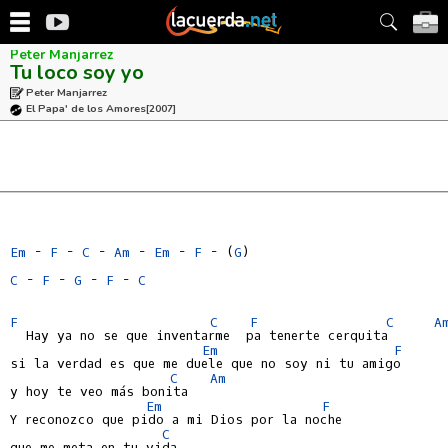
Peter Manjarrez
Tu loco soy yo
Peter Manjarrez
El Papa' de los Amores
[2007]
Em
 - 
F
 - 
C
 - 
Am
 - 
Em
 - 
F
 - (
G
)

C
 - 
F
 - 
G
 - 
F
 - 
C
F
C
F
C
A
  Hay ya no se que inventarme  pa tenerte cerquita

Em
F
si la verdad es que me duele que no soy ni tu amigo

C
Am
y hoy te veo más bonita

Em
F
Y reconozco que pido a mi Dios por la noche

C
que me meta en tu vida
