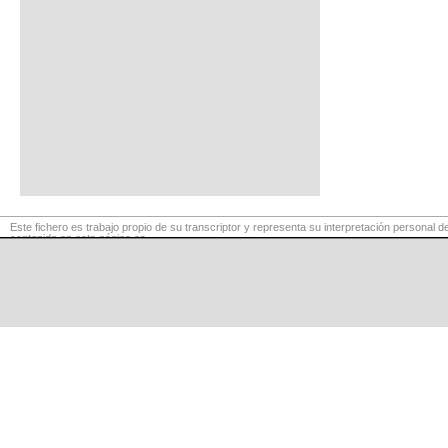
Este fichero es trabajo propio de su transcriptor y representa su interpretación personal de
contenido en esta página es
para exclusivo uso privado, por lo que se prohibe su reproducción o retransmisión, así c
comerciales.
©
LaCuerda
.net
·
·
·
aviso legal
privacidad
contacto