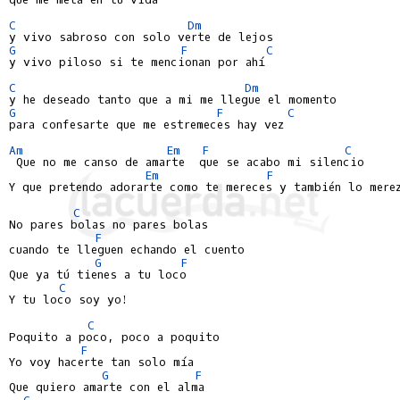
C
Dm
G
F
C
y vivo piloso si te mencionan por ahí

C
Dm
G
F
C
para confesarte que me estremeces hay vez

Am
Em
F
C
 Que no me canso de amarte  que se acabo mi silencio

Em
F
Y que pretendo adorarte como te mereces y también lo merez
C
No pares bolas no pares bolas

F
cuando te lleguen echando el cuento

G
F
Que ya tú tienes a tu loco

C
Y tu loco soy yo!

C
Poquito a poco, poco a poquito

F
Yo voy hacerte tan solo mía

G
F
Que quiero amarte con el alma

C