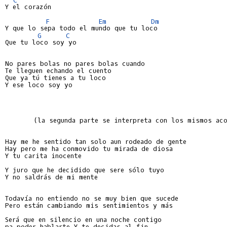
Y el corazón

F
Em
Dm
Y que lo sepa todo el mundo que tu loco

G
C
Que tu loco soy yo

No pares bolas no pares bolas cuando

Te lleguen echando el cuento

Que ya tú tienes a tu loco

Y ese loco soy yo

       (la segunda parte se interpreta con los mismos aco
Hay me he sentido tan solo aun rodeado de gente

Hay pero me ha conmovido tu mirada de diosa

Y tu carita inocente

Y juro que he decidido que sere sólo tuyo

Y no saldrás de mi mente

Todavía no entiendo no se muy bien que sucede

Pero están cambiando mis sentimientos y más

Será que en silencio en una noche contigo

pa poder hablarte Y te decidas al fin
