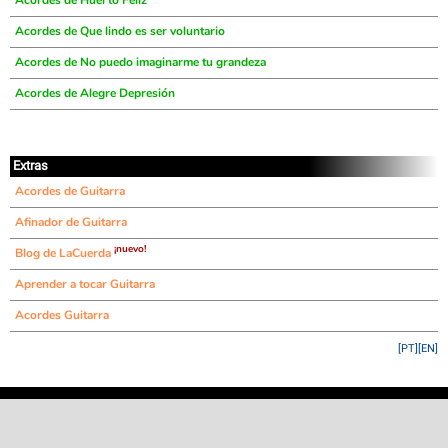
Acordes de Huerto Feliz
Acordes de Que lindo es ser voluntario
Acordes de No puedo imaginarme tu grandeza
Acordes de Alegre Depresión
Extras
Acordes de Guitarra
Afinador de Guitarra
¡nuevo!
Blog de LaCuerda
Aprender a tocar Guitarra
Acordes Guitarra
[PT]
[EN]
©
LaCuerda
.net
·
·
·
aviso legal
privacidad
contacto