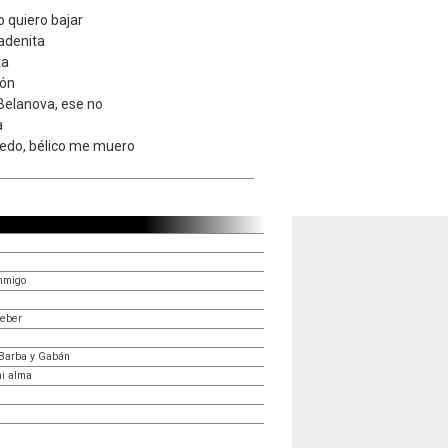
o quiero bajar
adenita
ta
jón
 Belanova, ese no
a
edo, bélico me muero
onmigo
beber
 Barba y Gabán
mi alma