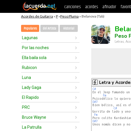
canciones
acordes
afinador
favori
Acordes de Guitarra
»
P
»
Peso Pluma
» Belanova (Tab)
Bela
Populares
del Artista
Historial
Peso 
Lagunas
Letras, Aco
Por las noches
Ella baila sola
Rubicon
Luna
Letra y Acorde
Lady Gaga
C#
Fm
El Rapido
D#7
PRC
C#
Gorrita de lado y uno
Fm
Bruce Wayne
D#7
La Patrulla