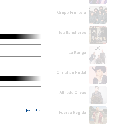
Grupo Frontera
los Rancheros
La Konga
Christian Nodal
Alfredo Olivas
[ver todas]
Fuerza Regida