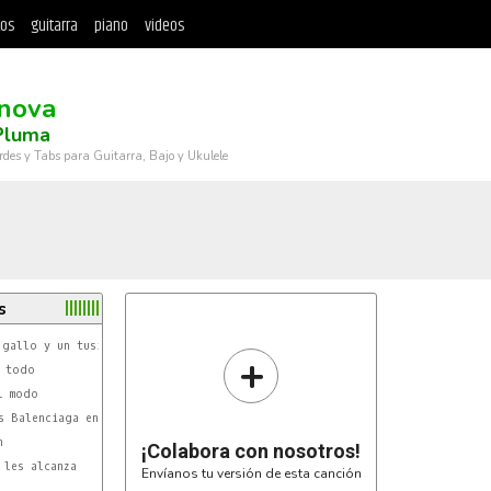
tos
guitarra
piano
videos
nova
Pluma
rdes y Tabs para Guitarra, Bajo y Ukulele
s
+
s Balenciaga en jet particular

¡Colabora con nosotros!
Envíanos tu versión de esta canción