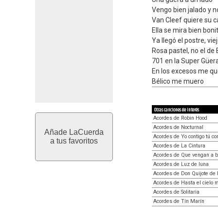
Vengo bien jalado y n
Van Cleef quiere su c
Ella se mira bien boni
Ya llegó el postre, vie
Rosa pastel, no el de
701 en la Super Güer
En los excesos me qu
Bélico me muero
Otras canciones de interés
Acordes de Robin Hood
Acordes de Nocturnal
Añade LaCuerda
Acordes de Yo contigo tú c
a tus favoritos
Acordes de La Cintura
Acordes de Que vengan a 
Acordes de Luz de luna
Acordes de Don Quijote de
Acordes de Hasta el cielo 
Acordes de Solitaria
Acordes de Tín Marín