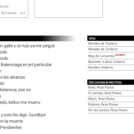
ejón

 Belanova, ese no

Extras
Acordes de Guitarra
n gallo y un tusi ya me pegué
Afinador de Guitarra
todo
¡nuevo!
Blog de LaCuerda
 modo
Aprender a tocar Guitarra
 Balenciaga en jet particular
Acordes Guitarra
n
o les alcanza
Otras canciones de Peso Pluma
jón
Reloj, Peso Pluma
 Belanova, ese no
El Gavilán, Peso Pluma
a
Mami, Peso Pluma
edo, bélico me muero
Rubicon, Peso Pluma
Por las noches, Peso Pluma
 y solo les digo: Goodbye
on la muerte
 Pendientes