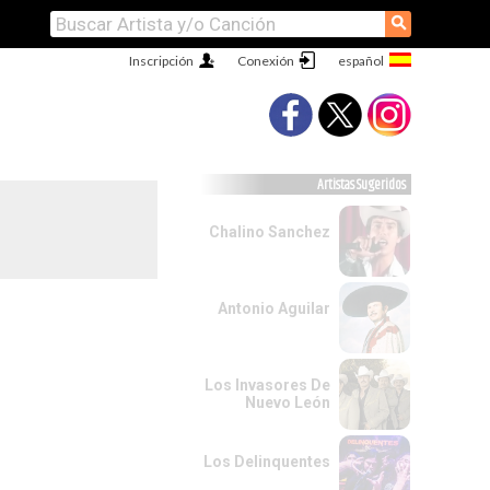
⚲
Inscripción
Conexión
Artistas Sugeridos
Chalino Sanchez
Antonio Aguilar
Los Invasores De
Nuevo León
Los Delinquentes