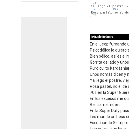
C#
Ya llegó el postre, vi
Fm
D#7
Rosa pastel, no el de
C#
Letra de Belanova
En el Jeep fumando u
Psicodélico lo quiero 
Bien bélico, así es el
Gorrita de lado y unos
Puro culito Kardashia
Unos nomás dicen y n
Ya llegó el postre, vie
Rosa pastel, no el de
701 en la Super Güer
En los excesos me qu
Bélico me muero
En la Super Duty paso
Les mando un beso c
Escuchando Siempre
Una güera a un lado