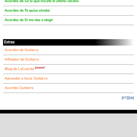
Acordes de Se lo que hiciste el ultimo verano
Acordes de Te quise olvidar
Acordes de Si me das a elegir
Extras
Acordes de Guitarra
Afinador de Guitarra
¡nuevo!
Blog de LaCuerda
Aprender a tocar Guitarra
Acordes Guitarra
[PT]
[EN]
©
LaCuerda
.net
·
·
·
aviso legal
privacidad
contacto