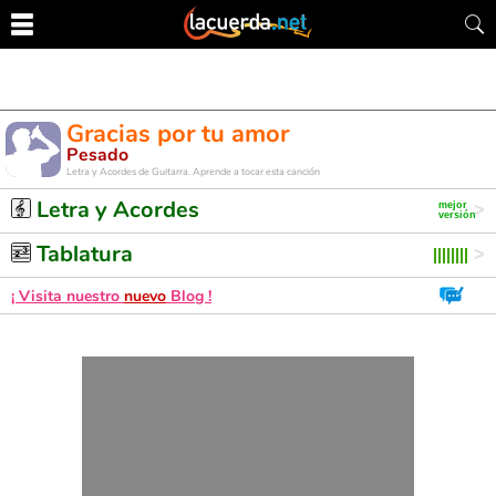
Gracias por tu amor
Pesado
Letra y Acordes de Guitarra. Aprende a tocar esta canción
Letra y Acordes
Tablatura
¡ Visita nuestro
nuevo
Blog !