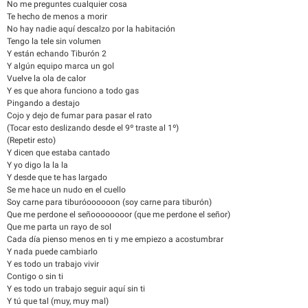
No me preguntes cualquier cosa
Te hecho de menos a morir
No hay nadie aquí descalzo por la habitación
Tengo la tele sin volumen
Y están echando Tiburón 2
Y algún equipo marca un gol
Vuelve la ola de calor
Y es que ahora funciono a todo gas
Pingando a destajo
Cojo y dejo de fumar para pasar el rato
(Tocar esto deslizando desde el 9º traste al 1º)
(Repetir esto)
Y dicen que estaba cantado
Y yo digo la la la
Y desde que te has largado
Se me hace un nudo en el cuello
Soy carne para tiburóoooooon (soy carne para tiburón)
Que me perdone el señoooooooor (que me perdone el señor)
Que me parta un rayo de sol
Cada día pienso menos en ti y me empiezo a acostumbrar
Y nada puede cambiarlo
Y es todo un trabajo vivir
Contigo o sin ti
Y es todo un trabajo seguir aquí sin ti
Y tú que tal (muy, muy mal)