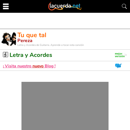
Tu que tal
Pereza
Letra y Acordes de Guitarra. Aprende a tocar esta canción
Letra y Acordes
¡ Visita nuestro
nuevo
Blog !