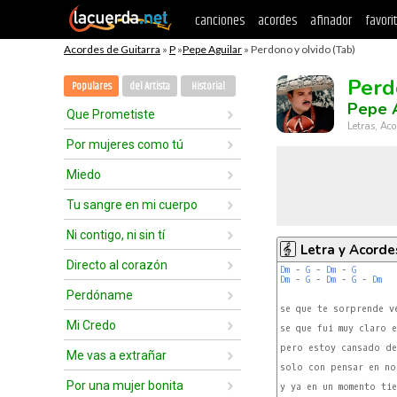
canciones
acordes
afinador
favori
Acordes de Guitarra
»
P
»
Pepe Aguilar
» Perdono y olvido (Tab)
Perd
Populares
del Artista
Historial
Pepe A
Que Prometiste
Letras, Aco
Por mujeres como tú
Miedo
Tu sangre en mi cuerpo
Ni contigo, ni sin tí
Letra y Acorde
Directo al corazón
Dm
 - 
G
 - 
Dm
 - 
G
Dm
 - 
G
 - 
Dm
 - 
G
 - 
Dm
Perdóname
se que te sorprende ve
Mi Credo
se que fui muy claro e
pero estoy cansado de
Me vas a extrañar
solo con pensar en no 
Por una mujer bonita
y ya en un momento tie