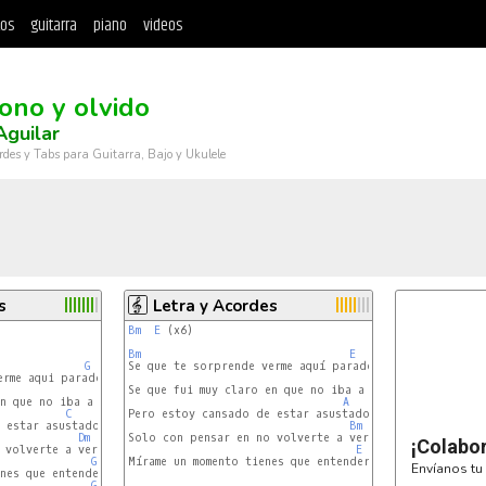
tos
guitarra
piano
videos
ono y olvido
guilar
rdes y Tabs para Guitarra, Bajo y Ukulele
s
Letra y Acordes
Bm
E
 (x6)

Bm
E
G
Se que te sorprende verme aquí parado

rme aqui parado

D
F
Se que fui muy claro en que no iba a volver

n que no iba a volver

A
C
Pero estoy cansado de estar asustado

 estar asustado

Bm
Dm
Solo con pensar en no volverte a ver

¡Colabo
volverte a ver

E
G
 - 
Dm
Mírame un momento tienes que entender.

Envíanos tu 
nes que entender

G