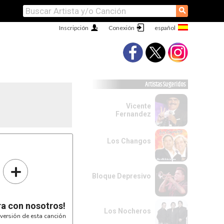
⚲
Inscripción
Conexión
Artistas Sugeridos
Vicente
Fernandez
Los Changos
+
Bloque Depresivo
ra con nosotros!
Los Nocheros
versión de esta canción