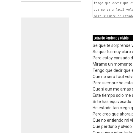
tengo que decir que es
que no sera facil volv
pero siempre he estado
Letra de Perdono y olvido
Se que te sorprende 
Se que fui muy claro 
Pero estoy cansado d
Mírame un momento t
Tengo que decir que 
Que no será fácil vol
Pero siempre he est
Que si aun me amas q
Este tiempo solo me 
Si te has equivocado
He estado tan ciego 
Pero creo que ahora 
Que no entiendo mi vid
Que perdono y olvido
Que quiero intentarlo 