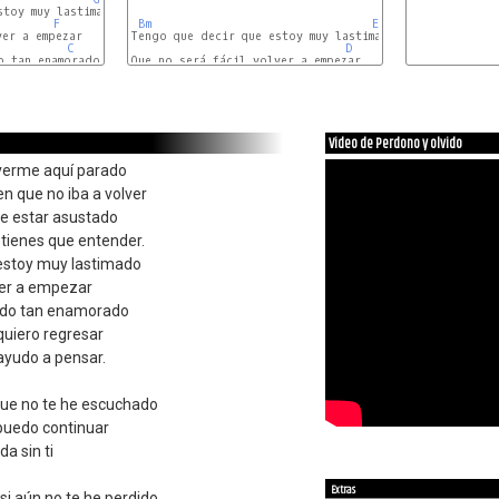
toy muy lastimado

F
Bm
E
er a empezar

Tengo que decir que estoy muy lastimado

C
D
 tan enamorado

Que no será fácil volver a empezar

Dm
A
Video de Perdono y olvido
verme aquí parado
en que no iba a volver
e estar asustado
ienes que entender.
estoy muy lastimado
ver a empezar
ado tan enamorado
uiero regresar
ayudo a pensar.
que no te he escuchado
puedo continuar
a sin ti
Extras
si aún no te he perdido