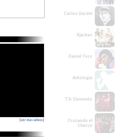
Carlos Gardel
Kjarkas
Daniel Toro
Antologia
T3r Elemento
[ver más videos]
Cruzando el
Charco