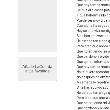
Que hay tantos momen
Se que dije cosas po
Y que haberme ido no
Puede ser muy cruel 
Cuando te ha cegado 
Hoy se que vivir conti
Si te has equivocado
He estado tan ciego 
Pero creo que ahora 
Que no entiendo mi vid
Que perdono y olvido
Que quiero intentarlo 
Añade LaCuerda
Que hay tantos momen
a tus favoritos
No te quiero recordar
No después de amarn
Mírame te lo repetiré.
Si te has equivocado
He estado tan ciego 
Pero creo que ahora 
Que no entiendo mi vid
Que perdono y olvido