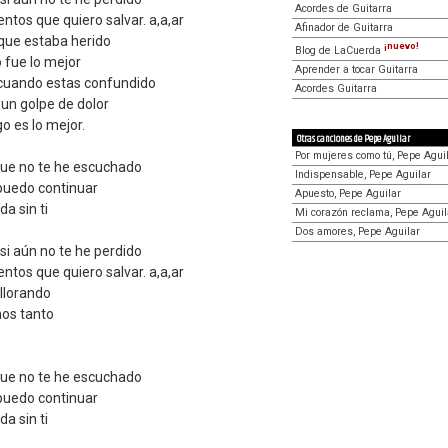
Acordes de Guitarra
tos que quiero salvar. a,a,ar
Afinador de Guitarra
rque estaba herido
¡nuevo!
Blog de LaCuerda
 fue lo mejor
Aprender a tocar Guitarra
cuando estas confundido
Acordes Guitarra
un golpe de dolor
go es lo mejor.
Otras canciones de Pepe Aguilar
Por mujeres como tú, Pepe Agui
que no te he escuchado
Indispensable, Pepe Aguilar
puedo continuar
Apuesto, Pepe Aguilar
a sin ti
Mi corazón reclama, Pepe Aguil
Dos amores, Pepe Aguilar
si aún no te he perdido
tos que quiero salvar. a,a,ar
 llorando
os tanto
que no te he escuchado
puedo continuar
a sin ti