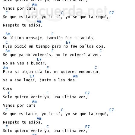
Am
Vamos por café

F
C
E7
Se que es tarde, yo lo sé, yo se que la regué,

Am
Respeto tu adiós.

Am
F
Su último mensaje, también fue su adiós,

C
E7
Pues pidió un tiempo pero no fue pa´los dos,

Am
F
C
Se que ya no volverás, no te volveré a ver,

E7
Am
F
C
Pero si algun día tu, me quieres encontrar,

E7
Am
Ve a ese lugar, justo a las dos.

Coro

F
C
E7
Solo quiero verte ya, una ultima vez,

Am
Vamos por café

F
C
E7
Se que es tarde, yo lo sé, yo se que la regué,

Am
Respeto tu adiós.

F
C
E7
Solo quiero verte ya, una ultima vez,

Am