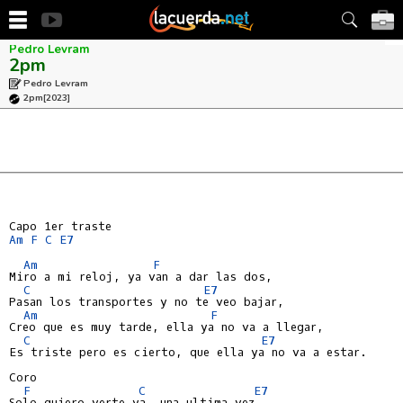
Pedro Levram
2pm
Pedro Levram
2pm
[2023]
Am
F
C
E7
Am
F
Miro a mi reloj, ya van a dar las dos,

C
E7
Pasan los transportes y no te veo bajar,

Am
F
Creo que es muy tarde, ella ya no va a llegar,

C
E7
Es triste pero es cierto, que ella ya no va a estar.

Coro

F
C
E7
Solo quiero verte ya, una ultima vez,
