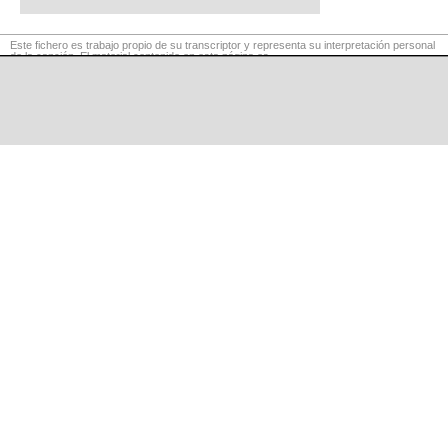
Este fichero es trabajo propio de su transcriptor y representa su interpretación personal
de la canción. El material contenido en esta página es
para exclusivo uso privado, por lo que se prohibe su reproducción o retransmisión, así
como su uso para fines comerciales.
©
LaCuerda
.net
·
·
·
aviso legal
privacidad
contacto