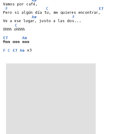
Vamos por café,

F
C
E7
Pero si algún día tu, me quieres encontrar,

Am
F
Ve a ese lugar, justo a las dos...

C
Ohhh ohhhh

E7
Am
Mmm mmm mmm

F
C
E7
Am
 x3
