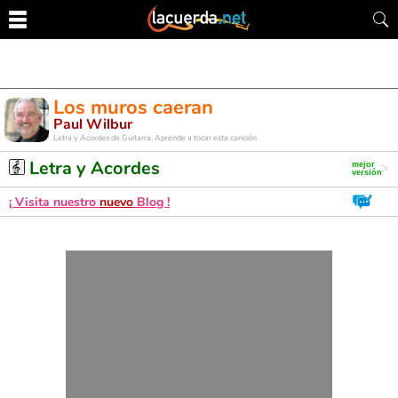
Los muros caeran
Paul Wilbur
Letra y Acordes de Guitarra. Aprende a tocar esta canción
Letra y Acordes
¡ Visita nuestro
nuevo
Blog !