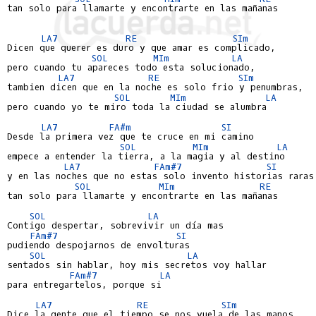
tan solo para llamarte y encontrarte en las mañanas

LA7
RE
SIm
Dicen que querer es duro y que amar es complicado,

SOL
MIm
LA
pero cuando tu apareces todo esta solucionado,

LA7
RE
SIm
tambien dicen que en la noche es solo frio y penumbras,

SOL
MIm
LA
pero cuando yo te miro toda la ciudad se alumbra

LA7
FA#m
SI
Desde la primera vez que te cruce en mi camino

SOL
MIm
LA
empece a entender la tierra, a la magia y al destino

LA7
FAm#7
SI
y en las noches que no estas solo invento historias raras

SOL
MIm
RE
tan solo para llamarte y encontrarte en las mañanas

SOL
LA
Contigo despertar, sobrevivir un día mas

FAm#7
SI
pudiendo despojarnos de envolturas

SOL
LA
sentados sin hablar, hoy mis secretos voy hallar

FAm#7
LA
para entregartelos, porque si

LA7
RE
SIm
Dice la gente que el tiempo se nos vuela de las manos
