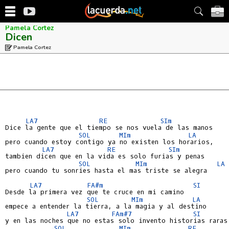
Pamela Cortez
Dicen
Pamela Cortez
LA7
RE
SIm
Dice la gente que el tiempo se nos vuela de las manos

SOL
MIm
LA
pero cuando estoy contigo ya no existen los horarios,

LA7
RE
SIm
tambien dicen que en la vida es solo furias y penas

SOL
MIm
LA
pero cuando tu sonries hasta el mas triste se alegra

LA7
FA#m
SI
Desde la primera vez que te cruce en mi camino

SOL
MIm
LA
empece a entender la tierra, a la magia y al destino

LA7
FAm#7
SI
y en las noches que no estas solo invento historias raras

SOL
MIm
RE