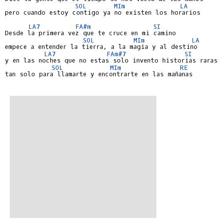
SOL
MIm
LA
pero cuando estoy contigo ya no existen los horarios

LA7
FA#m
SI
Desde la primera vez que te cruce en mi camino

SOL
MIm
LA
empece a entender la tierra, a la magia y al destino

LA7
FAm#7
SI
y en las noches que no estas solo invento historias raras

SOL
MIm
RE
tan solo para llamarte y encontrarte en las mañanas
