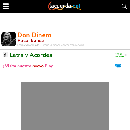
Don Dinero
Paco Ibañez
Letra y Acordes de Guitarra. Aprende a tocar esta canción
Letra y Acordes
¡ Visita nuestro
nuevo
Blog !