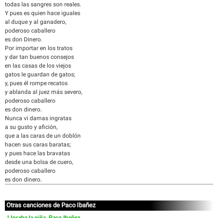
todas las sangres son reales.
Y pues es quien hace iguales
al duque y al ganadero,
poderoso caballero
es don Dinero.
Por importar en los tratos
y dar tan buenos consejos
en las casas de los viejos
gatos le guardan de gatos;
y, pues él rompe recatos
y ablanda al juez más severo,
poderoso caballero
es don dinero.
Nunca vi damas ingratas
a su gusto y afición,
que a las caras de un doblón
hacen sus caras baratas;
y pues hace las bravatas
desde una bolsa de cuero,
poderoso caballero
es don dinero.
Otras canciones de Paco Ibañez
Lloraba la niña, Paco Ibañez