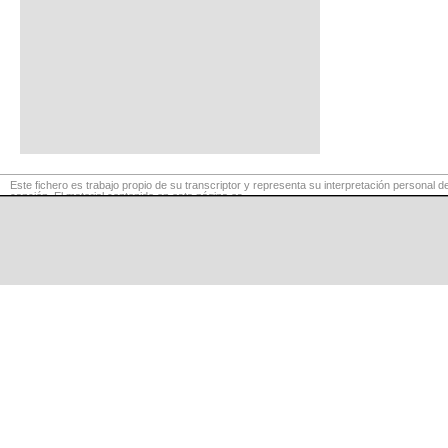
Este fichero es trabajo propio de su transcriptor y representa su interpretación personal de
canción. El material contenido en esta página es
para exclusivo uso privado, por lo que se prohibe su reproducción o retransmisión, así c
uso para fines comerciales.
©
LaCuerda
.net
·
·
·
aviso legal
privacidad
contacto