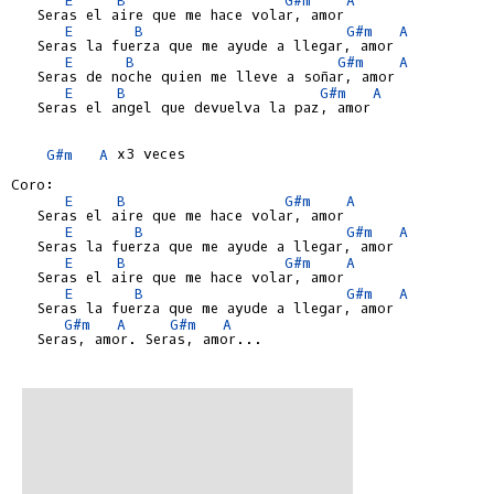
   Seras el aire que me hace volar, amor

E
B
G#m
A
   Seras la fuerza que me ayude a llegar, amor

E
B
G#m
A
   Seras de noche quien me lleve a soñar, amor

E
B
G#m
A
   Seras el angel que devuelva la paz, amor

G#m
A
 x3 veces

Coro:

E
B
G#m
A
   Seras el aire que me hace volar, amor

E
B
G#m
A
   Seras la fuerza que me ayude a llegar, amor

E
B
G#m
A
   Seras el aire que me hace volar, amor

E
B
G#m
A
   Seras la fuerza que me ayude a llegar, amor

G#m
A
G#m
A
   Seras, amor. Seras, amor...
