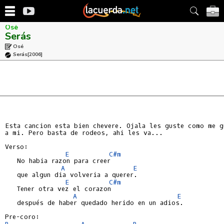
Osé
Serás
Osé
Serás
[2006]
Esta cancion esta bien chevere. Ojala les guste como me gu
a mi. Pero basta de rodeos, ahi les va...

Verso:

E
C#m
   No habia razon para creer

A
E
   que algun dia volveria a querer.

E
C#m
   Tener otra vez el corazon

A
E
   después de haber quedado herido en un adios.

B
A
B