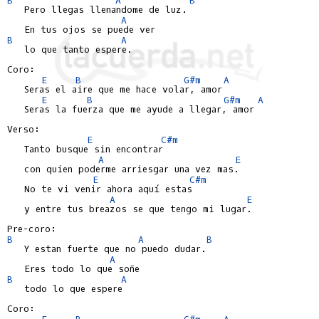
   Pero llegas llenandome de luz.

A
B
A
   lo que tanto espere.

Coro:

E
B
G#m
A
   Seras el aire que me hace volar, amor

E
B
G#m
A
   Seras la fuerza que me ayude a llegar, amor

Verso:

E
C#m
   Tanto busque sin encontrar

A
E
   con quien poderme arriesgar una vez mas.

E
C#m
   No te vi venir ahora aquí estas

A
E
   y entre tus breazos se que tengo mi lugar.

B
A
B
   Y estan fuerte que no puedo dudar.

A
B
A
   todo lo que espere

Coro:

E
B
G#m
A